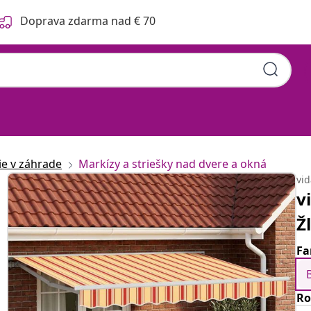
Doprava zdarma nad € 70
ie v záhrade
Markízy a striešky nad dvere a okná
vi
v
Ž
Fa
Ro