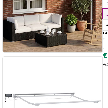
Fa
€
Vr