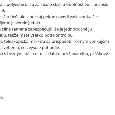
ka a polyesteru, čo zaručuje skvelú odolnosť voči počasiu
vek.
á o tieň, ale v noci aj pekne osvetlí vaše vonkajšie
íjemný svetelný efekt.
 silné ramená zabezpečujú, že je jednoduché ju
ľku, takže máte všetko pod kontrolou.
sy, teleskopická markíza sa prispôsobí rôznym vonkajším
vetleniu, čo zvyšuje pohodlie.
á s bežnými nástrojmi. Je ľahko udržiavateľná, práškový
ík