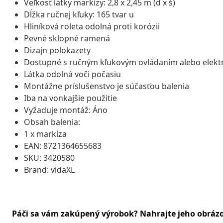
Veľkosť látky markízy: 2,8 x 2,45 m (d x š)
Dĺžka ručnej kľuky: 165 tvar u
Hliníková roleta odolná proti korózii
Pevné sklopné ramená
Dizajn polokazety
Dostupné s ručným kľukovým ovládaním alebo elekt
Látka odolná voči počasiu
Montážne príslušenstvo je súčasťou balenia
Iba na vonkajšie použitie
Vyžaduje montáž: Áno
Obsah balenia:
1 x markíza
EAN: 8721364655683
SKU: 3420580
Brand: vidaXL
Páči sa vám zakúpený výrobok? Nahrajte jeho obráz