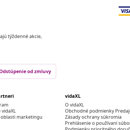
vajú týždenné akcie,
Odstúpenie od zmluvy
rtneri
vidaXL
gram
O vidaXL
e vidaXL
Obchodné podmienky Predajc
 oblasti marketingu
Zásady ochrany súkromia
Prehlásenie o používaní súbo
Podmienky prioritného doruč