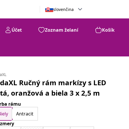
slovenčina
Účet
Zoznam želaní
Košík
daXL
idaXL Ručný rám markízy s LED
ltá, oranžová a biela 3 x 2,5 m
rba rámu
Biely
Antracit
zmery