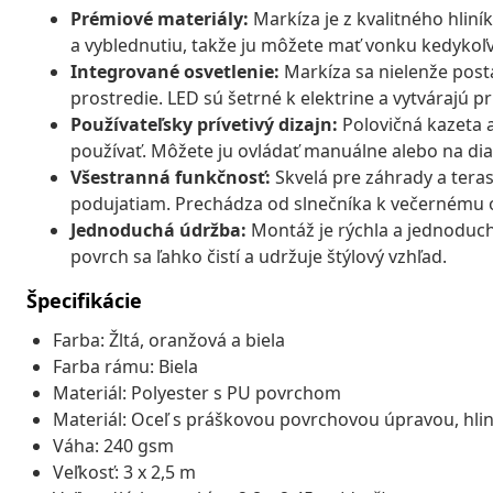
Prémiové materiály:
Markíza je z kvalitného hliní
a vyblednutiu, takže ju môžete mať vonku kedykoľ
Integrované osvetlenie:
Markíza sa nielenže postar
prostredie. LED sú šetrné k elektrine a vytvárajú pr
Používateľsky prívetivý dizajn:
Polovičná kazeta a
používať. Môžete ju ovládať manuálne alebo na dia
Všestranná funkčnosť:
Skvelá pre záhrady a tera
podujatiam. Prechádza od slnečníka k večernému os
Jednoduchá údržba:
Montáž je rýchla a jednoduch
povrch sa ľahko čistí a udržuje štýlový vzhľad.
Špecifikácie
Farba: Žltá, oranžová a biela
Farba rámu: Biela
Materiál: Polyester s PU povrchom
Materiál: Oceľ s práškovou povrchovou úpravou, hlin
Váha: 240 gsm
Veľkosť: 3 x 2,5 m