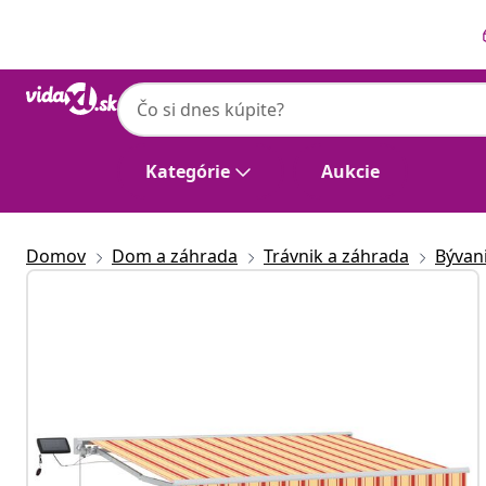
Predchádzajúce
Ďalšie
Kategórie
Aukcie
Domov
Dom a záhrada
Trávnik a záhrada
Bývan