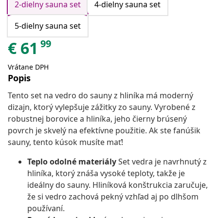
2-dielny sauna set
4-dielny sauna set
5-dielny sauna set
99
€
61
Vrátane DPH
Popis
Tento set na vedro do sauny z hliníka má moderný
dizajn, ktorý vylepšuje zážitky zo sauny. Vyrobené z
robustnej borovice a hliníka, jeho čierny brúsený
povrch je skvelý na efektívne použitie. Ak ste fanúšik
sauny, tento kúsok musíte mať!
Teplo odolné materiály
Set vedra je navrhnutý z
hliníka, ktorý znáša vysoké teploty, takže je
ideálny do sauny. Hliníková konštrukcia zaručuje,
že si vedro zachová pekný vzhľad aj po dlhšom
používaní.