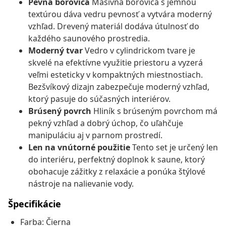
Pevná borovica
Masívna borovica s jemnou
textúrou dáva vedru pevnosť a vytvára moderný
vzhľad. Drevený materiál dodáva útulnosť do
každého saunového prostredia.
Moderný tvar
Vedro v cylindrickom tvare je
skvelé na efektívne využitie priestoru a vyzerá
veľmi esteticky v kompaktných miestnostiach.
Bezšvíkový dizajn zabezpečuje moderný vzhľad,
ktorý pasuje do súčasných interiérov.
Brúsený povrch
Hliník s brúseným povrchom má
pekný vzhľad a dobrý úchop, čo uľahčuje
manipuláciu aj v parnom prostredí.
Len na vnútorné použitie
Tento set je určený len
do interiéru, perfektný doplnok k saune, ktorý
obohacuje zážitky z relaxácie a ponúka štýlové
nástroje na nalievanie vody.
Špecifikácie
Farba: Čierna