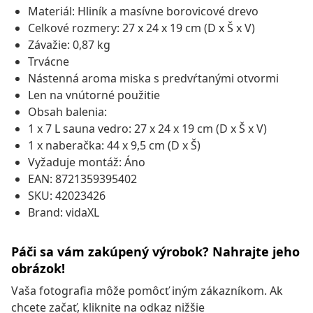
Materiál: Hliník a masívne borovicové drevo
Celkové rozmery: 27 x 24 x 19 cm (D x Š x V)
Závažie: 0,87 kg
Trvácne
Nástenná aroma miska s predvŕtanými otvormi
Len na vnútorné použitie
Obsah balenia:
1 x 7 L sauna vedro: 27 x 24 x 19 cm (D x Š x V)
1 x naberačka: 44 x 9,5 cm (D x Š)
Vyžaduje montáž: Áno
EAN: 8721359395402
SKU: 42023426
Brand: vidaXL
Páči sa vám zakúpený výrobok? Nahrajte jeho
obrázok!
Vaša fotografia môže pomôcť iným zákazníkom. Ak
chcete začať, kliknite na odkaz nižšie