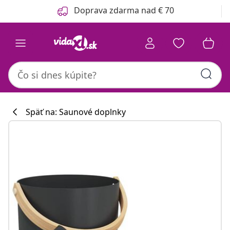
Predchádzajúce
Ďalšie
Doprava zdarma nad € 70
Späť na: Saunové doplnky