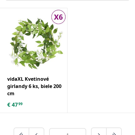
vidaXL Kvetinové
girlandy 6 ks, biele 200
cm
€
47
99