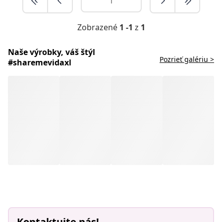
Zobrazené
1 -1
z
1
Naše výrobky, váš štýl
Pozrieť galériu >
#sharemevidaxl
Kontaktujte nás!