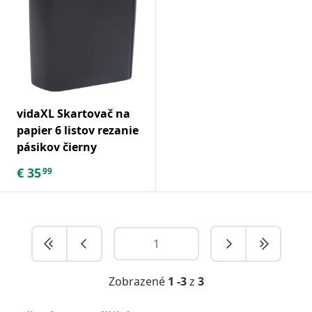
vidaXL Skartovač na
papier 6 listov rezanie
pásikov čierny
€
35
99
Zobrazené
1 -3
z
3