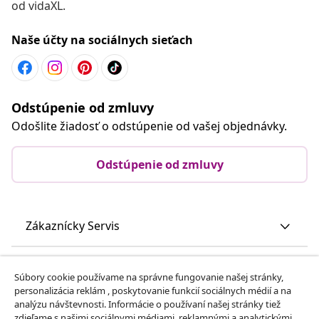
od vidaXL.
Naše účty na sociálnych sieťach
Odstúpenie od zmluvy
Odošlite žiadosť o odstúpenie od vašej objednávky.
Odstúpenie od zmluvy
Zákaznícky Servis
Obchodní partneri
Súbory cookie používame na správne fungovanie našej stránky,
personalizácia reklám , poskytovanie funkcií sociálnych médií a na
analýzu návštevnosti. Informácie o používaní našej stránky tiež
vidaXL
zdieľame s našimi sociálnymi médiami, reklamnými a analytickými