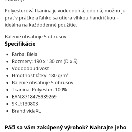
Polyesterová tkanina je vodeodolná, odolná, možno ju
prať v práčke a ľahko sa utiera vlhkou handričkou –
ideálna na každodenné použitie.
Balenie obsahuje 5 obrusov.
Špecifikácie
Farba: Biela
Rozmery: 190 x 130 cm (D x Š)
Vodoodpudivosť
Hmotnosť látky: 180 g/m²
Balenie obsahuje 5 obrusov
Tkanina: Polyester: 100%
EAN:8718475939269
SKU:130803
Brand:vidaXL
Páči sa vám zakúpený výrobok? Nahrajte jeho