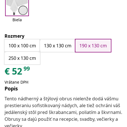
Biela
Rozmery
100 x 100 cm
130 x 130 cm
190 x 130 cm
250 x 130 cm
99
€
52
Vrátane DPH
Popis
Tento nádherný a štýlový obrus nielenže dodá vášmu
prestieraniu sofistikovaný nádych, ale tiež ochráni váš
jedálenský stôl pred škrabancami, poliatím a škvrnami.
Obrusy sa dajú použiť na recepcie, svadby, večierky a
večierky.