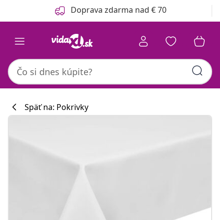
Predchádzajúce
Ďalšie
Doprava zdarma nad € 70
Späť na: Pokrivky