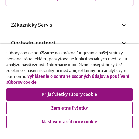
Zákaznícky Servis
Obchodní partneri
Súbory cookie používame na správne fungovanie našej stránky,
personalizácia reklám , poskytovanie funkcií sociálnych médií a na
vidaXL
analýzu návštevnosti. Informácie o používaní našej stránky tiež
zdieľame s našimi sociálnymi médiami, reklamnými a analytickými
partnermi.
Vyhlásenie o ochrane osobných údajov a používaní
Nájdite viac
súborov cookie
Prijať všetky súbory cookie
Zamietnuť všetky
Nastavenia súborov cookie
© 2008-2026 vidaXL www.vidaxl.sk je webová stránka vidaXL
Marketplace Europe B.V.