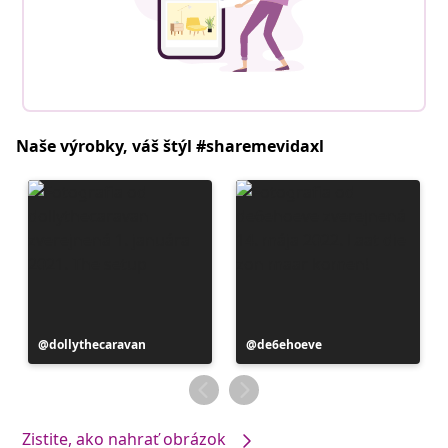
Naše výrobky, váš štýl #sharemevidaxl
Príspevok
dollythecaravan
Príspevok
de6ehoeve
zverejnil
zverejnil
Zistite, ako nahrať obrázok