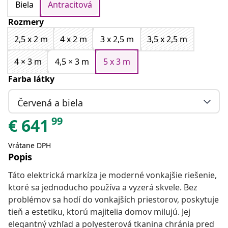
Biela
Antracitová
Rozmery
2,5 x 2 m
4 x 2 m
3 x 2,5 m
3,5 x 2,5 m
4 × 3 m
4,5 × 3 m
5 x 3 m
Farba látky
Červená a biela
99
€
641
Vrátane DPH
Popis
Táto elektrická markíza je moderné vonkajšie riešenie,
ktoré sa jednoducho používa a vyzerá skvele. Bez
problémov sa hodí do vonkajších priestorov, poskytuje
tieň a estetiku, ktorú majitelia domov milujú. Jej
elegantný vzhľad a polyesterová tkanina chránia pred