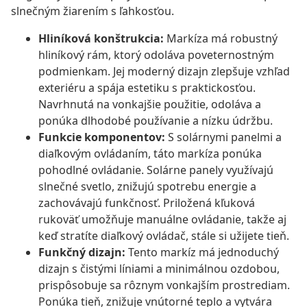
slnečným žiarením s ľahkosťou.
Hliníková konštrukcia:
Markíza má robustný
hliníkový rám, ktorý odoláva poveternostným
podmienkam. Jej moderný dizajn zlepšuje vzhľad
exteriéru a spája estetiku s praktickosťou.
Navrhnutá na vonkajšie použitie, odoláva a
ponúka dlhodobé používanie a nízku údržbu.
Funkcie komponentov:
S solárnymi panelmi a
diaľkovým ovládaním, táto markíza ponúka
pohodlné ovládanie. Solárne panely využívajú
slnečné svetlo, znižujú spotrebu energie a
zachovávajú funkčnosť. Priložená kľuková
rukoväť umožňuje manuálne ovládanie, takže aj
keď stratíte diaľkový ovládač, stále si užijete tieň.
Funkčný dizajn:
Tento markíz má jednoduchý
dizajn s čistými líniami a minimálnou ozdobou,
prispôsobuje sa rôznym vonkajším prostrediam.
Ponúka tieň, znižuje vnútorné teplo a vytvára