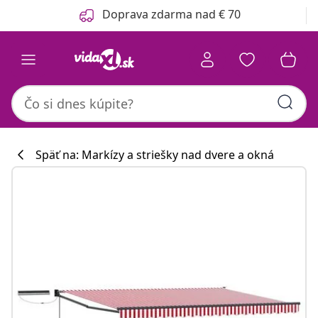
Predchádzajúce
Ďalšie
Doprava zdarma nad € 70
Späť na: Markízy a striešky nad dvere a okná