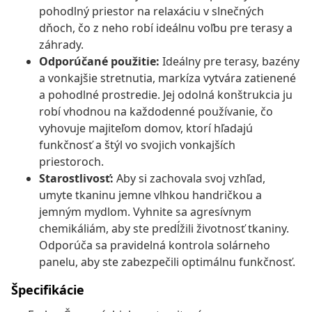
pohodlný priestor na relaxáciu v slnečných
dňoch, čo z neho robí ideálnu voľbu pre terasy a
záhrady.
Odporúčané použitie:
Ideálny pre terasy, bazény
a vonkajšie stretnutia, markíza vytvára zatienené
a pohodlné prostredie. Jej odolná konštrukcia ju
robí vhodnou na každodenné používanie, čo
vyhovuje majiteľom domov, ktorí hľadajú
funkčnosť a štýl vo svojich vonkajších
priestoroch.
Starostlivosť:
Aby si zachovala svoj vzhľad,
umyte tkaninu jemne vlhkou handričkou a
jemným mydlom. Vyhnite sa agresívnym
chemikáliám, aby ste predĺžili životnosť tkaniny.
Odporúča sa pravidelná kontrola solárneho
panelu, aby ste zabezpečili optimálnu funkčnosť.
Špecifikácie