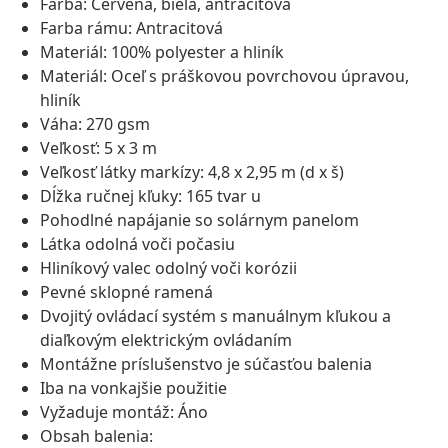
Farba: Červená, biela, antracitová
Farba rámu: Antracitová
Materiál: 100% polyester a hliník
Materiál: Oceľ s práškovou povrchovou úpravou,
hliník
Váha: 270 gsm
Veľkosť: 5 x 3 m
Veľkosť látky markízy: 4,8 x 2,95 m (d x š)
Dĺžka ručnej kľuky: 165 tvar u
Pohodlné napájanie so solárnym panelom
Látka odolná voči počasiu
Hliníkový valec odolný voči korózii
Pevné sklopné ramená
Dvojitý ovládací systém s manuálnym kľukou a
diaľkovým elektrickým ovládaním
Montážne príslušenstvo je súčasťou balenia
Iba na vonkajšie použitie
Vyžaduje montáž: Áno
Obsah balenia: