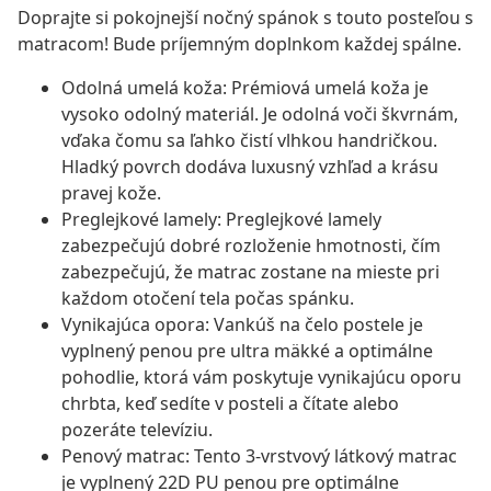
Doprajte si pokojnejší nočný spánok s touto posteľou s
matracom! Bude príjemným doplnkom každej spálne.
Odolná umelá koža: Prémiová umelá koža je
vysoko odolný materiál. Je odolná voči škvrnám,
vďaka čomu sa ľahko čistí vlhkou handričkou.
Hladký povrch dodáva luxusný vzhľad a krásu
pravej kože.
Preglejkové lamely: Preglejkové lamely
zabezpečujú dobré rozloženie hmotnosti, čím
zabezpečujú, že matrac zostane na mieste pri
každom otočení tela počas spánku.
Vynikajúca opora: Vankúš na čelo postele je
vyplnený penou pre ultra mäkké a optimálne
pohodlie, ktorá vám poskytuje vynikajúcu oporu
chrbta, keď sedíte v posteli a čítate alebo
pozeráte televíziu.
Penový matrac: Tento 3-vrstvový látkový matrac
je vyplnený 22D PU penou pre optimálne