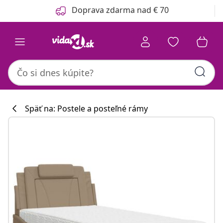
Predchádzajúce
Ďalšie
Doprava zdarma nad € 70
Späť na: Postele a posteľné rámy