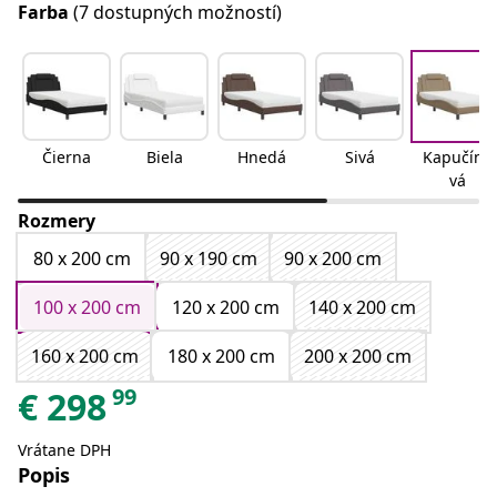
Farba
(7 dostupných možností)
Čierna
Biela
Hnedá
Sivá
Kapučíno
vá
Rozmery
80 x 200 cm
90 x 190 cm
90 x 200 cm
100 x 200 cm
120 x 200 cm
140 x 200 cm
160 x 200 cm
180 x 200 cm
200 x 200 cm
99
€
298
Vrátane DPH
Popis