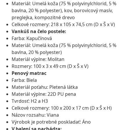
Materiál: Umelá koža (75 % polyvinylchlorid, 5 %
bavlna, 20 % polyester), kov, borovicový masív,
preglejka, kompozitné drevo
Celkové rozmery: 218 x 105 x 74,5 cm (D x Š x V)
Vankúš na čelo postele:
Farba: Kapučínová
Materiál: Umelá koža (75 % polyvinylchlorid, 5 %
bavlna, 20 % polyester)
Materiál výplne: Molitan
Rozmery: 100 x 3 x 49 cm (D x Š x V)
Penový matrac
Farba: Biela
Materiál poťahu: Pletená látka
Materiál výplne: 22D PU pena
Tvrdosť: H2 a H3
Celkové rozmery: 100 x 200 x 17 cm (D x Š x H)
Názov rozsahu: Viana
Výrobok je potrebné poskladať: Áno
V balení sa nachádza: