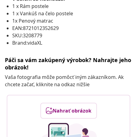
1 x Rám postele
1 x Vankúš na čelo postele
1x Penový matrac
EAN:8721012352629
SKU:3208779
Brand:vidaXL
Páči sa vám zakúpený výrobok? Nahrajte jeho
obrázok!
Vaša fotografia môže pomôcť iným zákazníkom. Ak
chcete začať, kliknite na odkaz nižšie
Nahrať obrázok