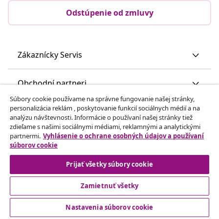
Odstúpenie od zmluvy
Zákaznícky Servis
Obchodní partneri
Súbory cookie používame na správne fungovanie našej stránky,
personalizácia reklám , poskytovanie funkcií sociálnych médií a na
vidaXL
analýzu návštevnosti. Informácie o používaní našej stránky tiež
zdieľame s našimi sociálnymi médiami, reklamnými a analytickými
partnermi.
Vyhlásenie o ochrane osobných údajov a používaní
Nájdite viac
súborov cookie
Prijať všetky súbory cookie
Zamietnuť všetky
Nastavenia súborov cookie
© 2008-2026 vidaXL www.vidaxl.sk je webová stránka vidaXL