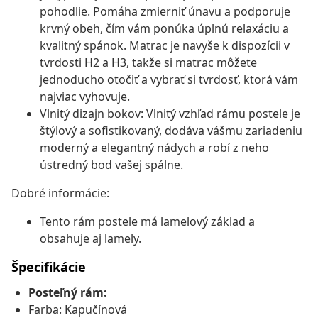
pohodlie. Pomáha zmierniť únavu a podporuje
krvný obeh, čím vám ponúka úplnú relaxáciu a
kvalitný spánok. Matrac je navyše k dispozícii v
tvrdosti H2 a H3, takže si matrac môžete
jednoducho otočiť a vybrať si tvrdosť, ktorá vám
najviac vyhovuje.
Vlnitý dizajn bokov: Vlnitý vzhľad rámu postele je
štýlový a sofistikovaný, dodáva vášmu zariadeniu
moderný a elegantný nádych a robí z neho
ústredný bod vašej spálne.
Dobré informácie:
Tento rám postele má lamelový základ a
obsahuje aj lamely.
Špecifikácie
Posteľný rám:
Farba: Kapučínová