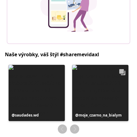
Naše výrobky, váš štýl #sharemevidaxl
Príspevok
saudades.wd
Príspevok
moje_czarno_na_bialym
zverejnil
zverejnil