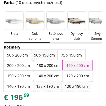
Farba
(10 dostupných možností)
Biela
Dub
Betónovo
Dymový
Sivý
sonoma
sivá
dub
Sonoma
Rozmery
90 x 200 cm
90 x 190 cm
75 x 190 cm
200 x 200 cm
180 x 200 cm
160 x 200 cm
150 x 200 cm
140 x 200 cm
120 x 200 cm
140 x 190 cm
135 x 190 cm
120 x 190 cm
99
€
196