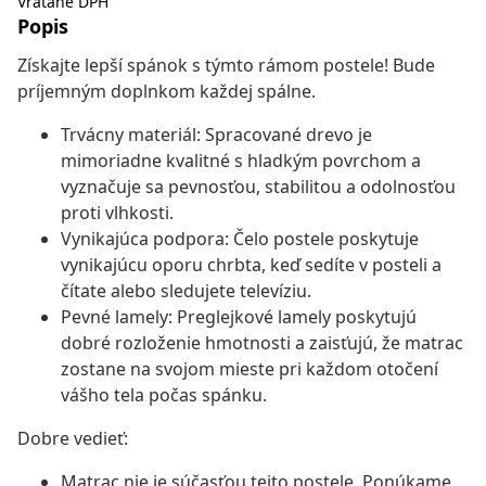
Vrátane DPH
Popis
Získajte lepší spánok s týmto rámom postele! Bude
príjemným doplnkom každej spálne.
Trvácny materiál: Spracované drevo je
mimoriadne kvalitné s hladkým povrchom a
vyznačuje sa pevnosťou, stabilitou a odolnosťou
proti vlhkosti.
Vynikajúca podpora: Čelo postele poskytuje
vynikajúcu oporu chrbta, keď sedíte v posteli a
čítate alebo sledujete televíziu.
Pevné lamely: Preglejkové lamely poskytujú
dobré rozloženie hmotnosti a zaisťujú, že matrac
zostane na svojom mieste pri každom otočení
vášho tela počas spánku.
Dobre vedieť:
Matrac nie je súčasťou tejto postele. Ponúkame