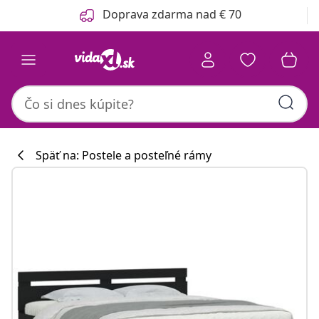
Predchádzajúce
Ďalšie
Doprava zdarma nad € 70
Späť na: Postele a posteľné rámy