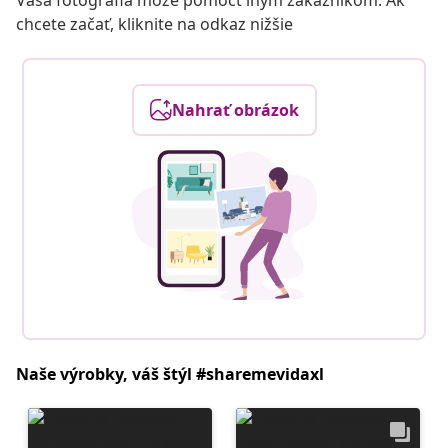
Vaša fotografia môže pomôcť iným zákazníkom. Ak
chcete začať, kliknite na odkaz nižšie
Nahrať obrázok
Naše výrobky, váš štýl #sharemevidaxl