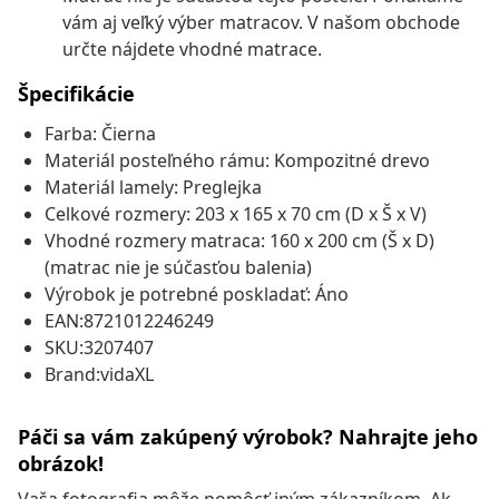
vám aj veľký výber matracov. V našom obchode
určte nájdete vhodné matrace.
Špecifikácie
Farba: Čierna
Materiál posteľného rámu: Kompozitné drevo
Materiál lamely: Preglejka
Celkové rozmery: 203 x 165 x 70 cm (D x Š x V)
Vhodné rozmery matraca: 160 x 200 cm (Š x D)
(matrac nie je súčasťou balenia)
Výrobok je potrebné poskladať: Áno
EAN:8721012246249
SKU:3207407
Brand:vidaXL
Páči sa vám zakúpený výrobok? Nahrajte jeho
obrázok!