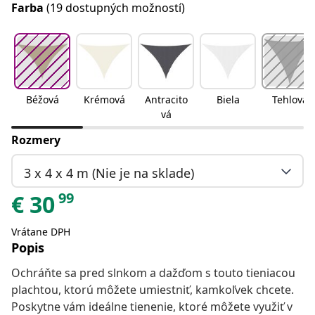
Farba
(19 dostupných možností)
Béžová
Krémová
Antracito
Biela
Tehlová
vá
Rozmery
3 x 4 x 4 m (Nie je na sklade)
99
€
30
Vrátane DPH
Popis
Ochráňte sa pred slnkom a dažďom s touto tieniacou
plachtou, ktorú môžete umiestniť, kamkoľvek chcete.
Poskytne vám ideálne tienenie, ktoré môžete využiť v