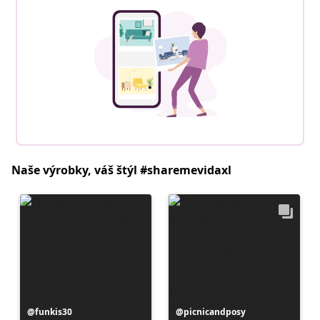
Naše výrobky, váš štýl #sharemevidaxl
Príspevok
funkis30
Príspevok
picnicandposy