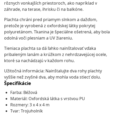
rôznych vonkajších priestoroch, ako napríklad v
záhrade, na terase, ihrisku či na balkóne.
Plachta chráni pred priamym slnkom a dažďom,
pretože je vyrobená z oxfordskej látky pokrytej
polyuretánom. Tkanina je špeciálne ošetrená, aby bola
odolná voči plesniam a UV žiareniu.
Tieniaca plachta sa dá ľahko nainštalovať vďaka
pribaleným lanám a krúžkom z nehrdzavejúcej ocele,
ktoré sa nachádzajú v každom rohu.
Užitočná informácia: Nainštalujte dva rohy plachty
vyššie než zvyšné dva, aby mohla voda stiecť dolu.
Špecifikácie
Farba: Béžová
Materiál: Oxfordská látka s vrstvou PU
Rozmery: 3 x 4 x 4 m
Tvar: Trojuholník