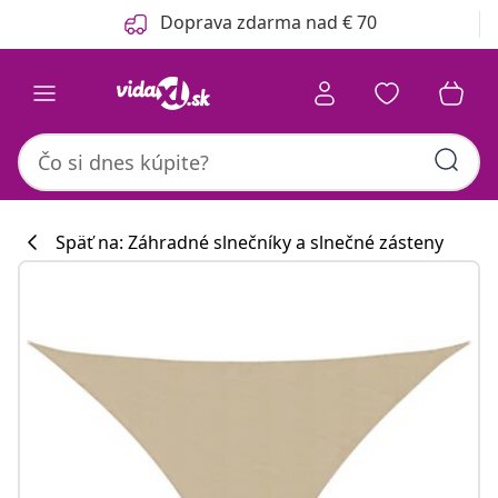
Predchádzajúce
Ďalšie
Doprava zdarma nad € 70
Späť na: Záhradné slnečníky a slnečné zásteny