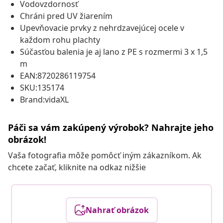
Vodovzdornosť
Chráni pred UV žiarením
Upevňovacie prvky z nehrdzavejúcej ocele v
každom rohu plachty
Súčasťou balenia je aj lano z PE s rozmermi 3 x 1,5
m
EAN:8720286119754
SKU:135174
Brand:vidaXL
Páči sa vám zakúpený výrobok? Nahrajte jeho
obrázok!
Vaša fotografia môže pomôcť iným zákazníkom. Ak
chcete začať, kliknite na odkaz nižšie
Nahrať obrázok