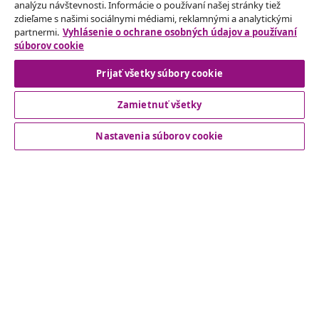
Odstúpenie od zmluvy
analýzu návštevnosti. Informácie o používaní našej stránky tiež
zdieľame s našimi sociálnymi médiami, reklamnými a analytickými
Odošlite žiadosť o odstúpenie od vašej objednávky.
partnermi.
Vyhlásenie o ochrane osobných údajov a používaní
súborov cookie
Odstúpenie od zmluvy
Prijať všetky súbory cookie
Zamietnuť všetky
Zákaznícky Servis
Nastavenia súborov cookie
Obchodní partneri
vidaXL
Nájdite viac