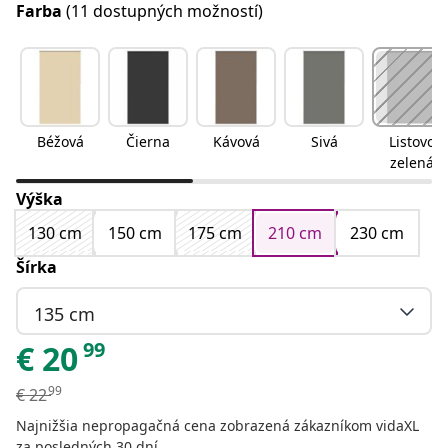
Farba
(11 dostupných možností)
Béžová
Čierna
Kávová
Sivá
Listovo
zelená
Výška
130 cm
150 cm
175 cm
210 cm
230 cm
Šírka
135 cm
99
€
20
99
€
22
Najnižšia nepropagačná cena zobrazená zákazníkom vidaXL
za posledných 30 dní.