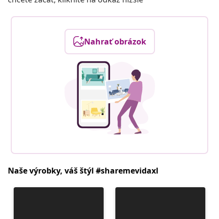
Nahrať obrázok
Naše výrobky, váš štýl #sharemevidaxl