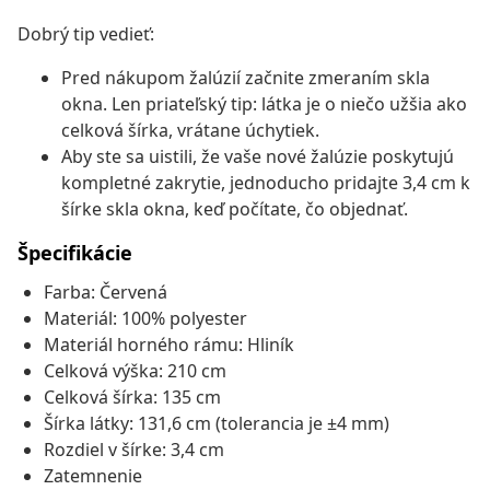
Dobrý tip vedieť:
Pred nákupom žalúzií začnite zmeraním skla
okna. Len priateľský tip: látka je o niečo užšia ako
celková šírka, vrátane úchytiek.
Aby ste sa uistili, že vaše nové žalúzie poskytujú
kompletné zakrytie, jednoducho pridajte 3,4 cm k
šírke skla okna, keď počítate, čo objednať.
Špecifikácie
Farba: Červená
Materiál: 100% polyester
Materiál horného rámu: Hliník
Celková výška: 210 cm
Celková šírka: 135 cm
Šírka látky: 131,6 cm (tolerancia je ±4 mm)
Rozdiel v šírke: 3,4 cm
Zatemnenie