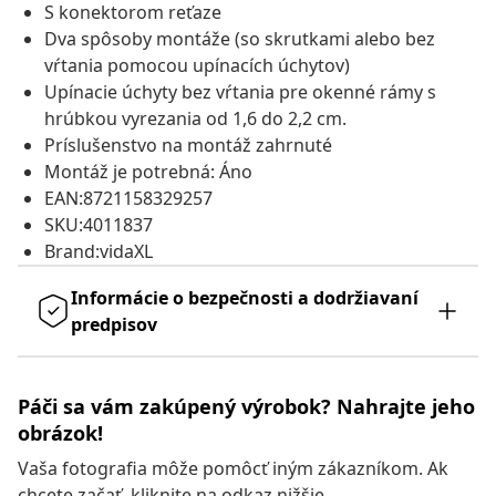
S konektorom reťaze
Dva spôsoby montáže (so skrutkami alebo bez
vŕtania pomocou upínacích úchytov)
Upínacie úchyty bez vŕtania pre okenné rámy s
hrúbkou vyrezania od 1,6 do 2,2 cm.
Príslušenstvo na montáž zahrnuté
Montáž je potrebná: Áno
EAN:8721158329257
SKU:4011837
Brand:vidaXL
Informácie o bezpečnosti a dodržiavaní
predpisov
Páči sa vám zakúpený výrobok? Nahrajte jeho
obrázok!
Vaša fotografia môže pomôcť iným zákazníkom. Ak
chcete začať, kliknite na odkaz nižšie