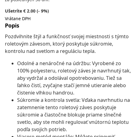
Ušetríte € 2.00 (- 9%)
Vrátane DPH
Popis
Pozdvihnite štýl a funkčnosť svojej miestnosti s týmto
roletovým závesom, ktorý poskytuje súkromie,
kontrolu nad svetlom a reguláciu tepla.
Odolné a nenáročné na údržbu: Vyrobené zo
100% polyesteru, roletový záves je navrhnutý tak,
aby vydržal a odolával opotrebovaniu. Tiež sa
ľahko čistí, zvyčajne stačí jemné utieranie alebo
čistenie vlhkou handrou.
Súkromie a kontrola svetla: Vďaka navrhnutiu na
zatemnenie tento roletový záves poskytuje
súkromie a čiastočne blokuje priame slnečné
svetlo, aby ste mohli regulovať vnútornú teplotu
podľa svojich potrieb.
Viacero metód montáže: Môžete pripevniť