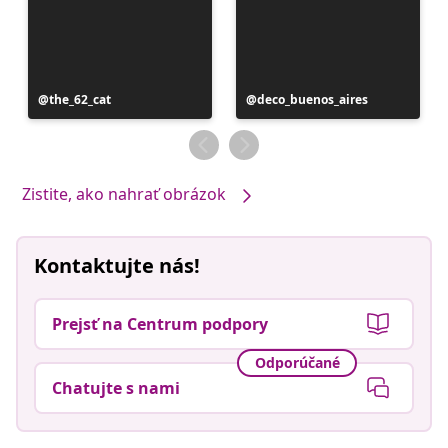
Príspevok
the_62_cat
Príspevok
deco_buenos_aires
zverejnil
zverejnil
Zistite, ako nahrať obrázok
Kontaktujte nás!
Prejsť na Centrum podpory
Odporúčané
Chatujte s nami