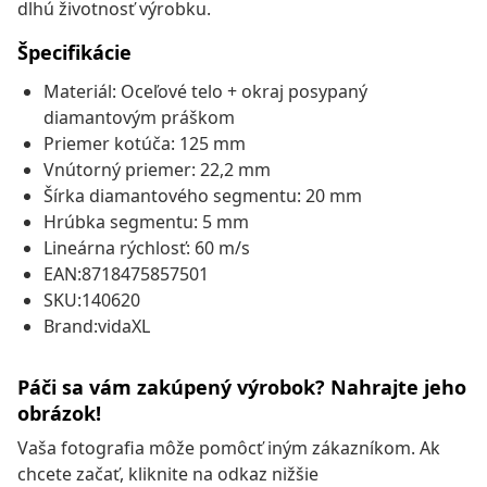
dlhú životnosť výrobku.
Špecifikácie
Materiál: Oceľové telo + okraj posypaný
diamantovým práškom
Priemer kotúča: 125 mm
Vnútorný priemer: 22,2 mm
Šírka diamantového segmentu: 20 mm
Hrúbka segmentu: 5 mm
Lineárna rýchlosť: 60 m/s
EAN:8718475857501
SKU:140620
Brand:vidaXL
Páči sa vám zakúpený výrobok? Nahrajte jeho
obrázok!
Vaša fotografia môže pomôcť iným zákazníkom. Ak
chcete začať, kliknite na odkaz nižšie