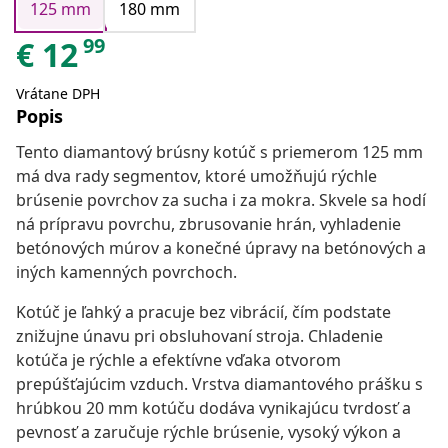
125 mm
180 mm
99
€
12
Vrátane DPH
Popis
Tento diamantový brúsny kotúč s priemerom 125 mm
má dva rady segmentov, ktoré umožňujú rýchle
brúsenie povrchov za sucha i za mokra. Skvele sa hodí
ná prípravu povrchu, zbrusovanie hrán, vyhladenie
betónových múrov a konečné úpravy na betónových a
iných kamenných povrchoch.
Kotúč je ľahký a pracuje bez vibrácií, čím podstate
znižujne únavu pri obsluhovaní stroja. Chladenie
kotúča je rýchle a efektívne vďaka otvorom
prepúšťajúcim vzduch. Vrstva diamantového prášku s
hrúbkou 20 mm kotúču dodáva vynikajúcu tvrdosť a
pevnosť a zaručuje rýchle brúsenie, vysoký výkon a