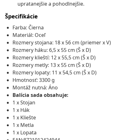
upratanejšie a pohodlnejšie.
Špecifikácie
Farba: Čierna
Materiál: Oceľ
Rozmery stojana: 18 x 56 cm (priemer x V)
Rozmery háku: 6,5 x 55 cm (Š x D)
Rozmery klieští: 12 x 55,5 cm (Š x D)
Rozmery metly: 13 x 55 cm (Š x D)
Rozmery lopaty: 11 x 54,5 cm (Š x D)
Hmotnosť: 3300 g
Montáž nutná: Áno
Balícia sada obsahuje:
1 x Stojan
1 x Hák
1 x Kliešte
1 x Metla
1 x Lopata