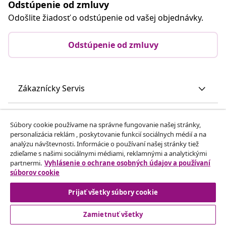
Odstúpenie od zmluvy
Odošlite žiadosť o odstúpenie od vašej objednávky.
Odstúpenie od zmluvy
Zákaznícky Servis
Obchodní partneri
Súbory cookie používame na správne fungovanie našej stránky,
personalizácia reklám , poskytovanie funkcií sociálnych médií a na
analýzu návštevnosti. Informácie o používaní našej stránky tiež
vidaXL
zdieľame s našimi sociálnymi médiami, reklamnými a analytickými
partnermi.
Vyhlásenie o ochrane osobných údajov a používaní
súborov cookie
Nájdite viac
Prijať všetky súbory cookie
Zamietnuť všetky