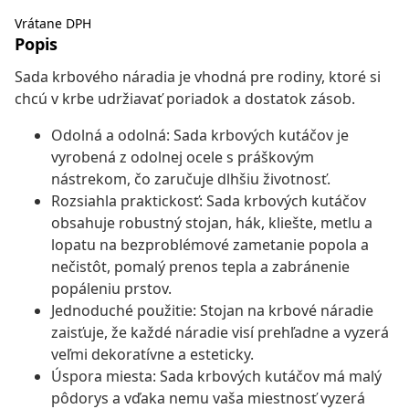
Vrátane DPH
Popis
Sada krbového náradia je vhodná pre rodiny, ktoré si
chcú v krbe udržiavať poriadok a dostatok zásob.
Odolná a odolná: Sada krbových kutáčov je
vyrobená z odolnej ocele s práškovým
nástrekom, čo zaručuje dlhšiu životnosť.
Rozsiahla praktickosť: Sada krbových kutáčov
obsahuje robustný stojan, hák, kliešte, metlu a
lopatu na bezproblémové zametanie popola a
nečistôt, pomalý prenos tepla a zabránenie
popáleniu prstov.
Jednoduché použitie: Stojan na krbové náradie
zaisťuje, že každé náradie visí prehľadne a vyzerá
veľmi dekoratívne a esteticky.
Úspora miesta: Sada krbových kutáčov má malý
pôdorys a vďaka nemu vaša miestnosť vyzerá