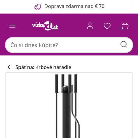
Predchádzajúce
Ďalšie
Doprava zdarma nad € 70
Späť na: Krbové náradie