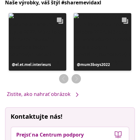
Naše výrobky, váš štýl #sharemevidaxl
Príspevok
el.et.mel.interieurs
Príspevok
mum3boys2022
zverejnil
zverejnil
Zistite, ako nahrať obrázok
Kontaktujte nás!
Prejsť na Centrum podpory