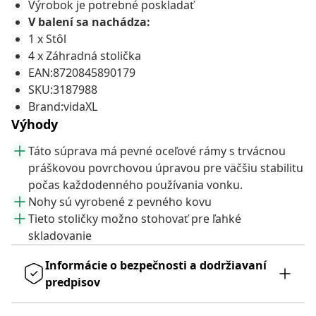
Výrobok je potrebné poskladať
V balení sa nachádza:
1 x Stôl
4 x Záhradná stolička
EAN:8720845890179
SKU:3187988
Brand:vidaXL
Výhody
Táto súprava má pevné oceľové rámy s trvácnou
práškovou povrchovou úpravou pre väčšiu stabilitu
počas každodenného používania vonku.
Nohy sú vyrobené z pevného kovu
Tieto stoličky možno stohovať pre ľahké
skladovanie
Informácie o bezpečnosti a dodržiavaní
predpisov