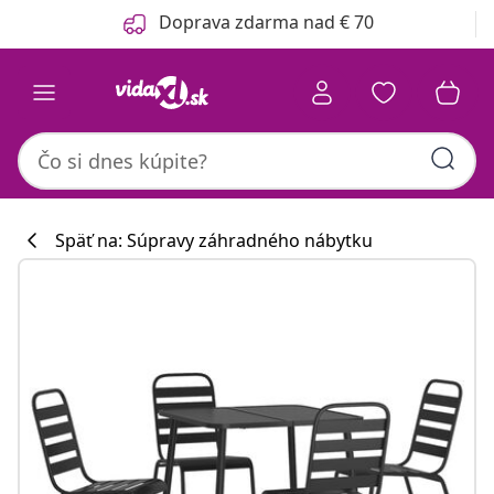
Predchádzajúce
Ďalšie
Doprava zdarma nad € 70
Späť na: Súpravy záhradného nábytku