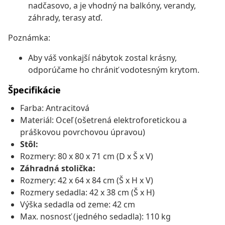
nadčasovo, a je vhodný na balkóny, verandy,
záhrady, terasy atď.
Poznámka:
Aby váš vonkajší nábytok zostal krásny,
odporúčame ho chrániť vodotesným krytom.
Špecifikácie
Farba: Antracitová
Materiál: Oceľ (ošetrená elektroforetickou a
práškovou povrchovou úpravou)
Stôl:
Rozmery: 80 x 80 x 71 cm (D x Š x V)
Záhradná stolička:
Rozmery: 42 x 64 x 84 cm (Š x H x V)
Rozmery sedadla: 42 x 38 cm (Š x H)
Výška sedadla od zeme: 42 cm
Max. nosnosť (jedného sedadla): 110 kg