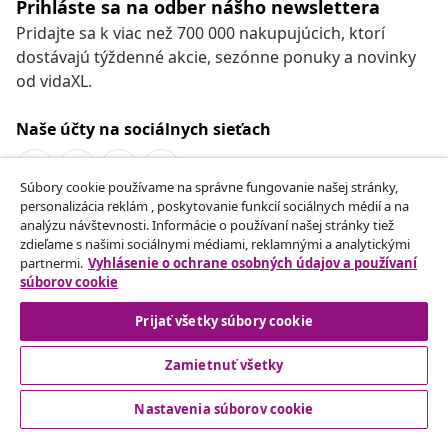
Prihláste sa na odber nášho newslettera
Pridajte sa k viac než 700 000 nakupujúcich, ktorí
dostávajú týždenné akcie, sezónne ponuky a novinky
od vidaXL.
Naše účty na sociálnych sieťach
Súbory cookie používame na správne fungovanie našej stránky,
personalizácia reklám , poskytovanie funkcií sociálnych médií a na
Odstúpenie od zmluvy
analýzu návštevnosti. Informácie o používaní našej stránky tiež
zdieľame s našimi sociálnymi médiami, reklamnými a analytickými
Odošlite žiadosť o odstúpenie od vašej objednávky.
partnermi.
Vyhlásenie o ochrane osobných údajov a používaní
súborov cookie
Odstúpenie od zmluvy
Prijať všetky súbory cookie
Zamietnuť všetky
Zákaznícky Servis
Nastavenia súborov cookie
Obchodní partneri