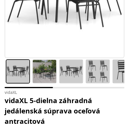
vidaXL
vidaXL 5-dielna záhradná
jedálenská súprava oceľová
antracitová