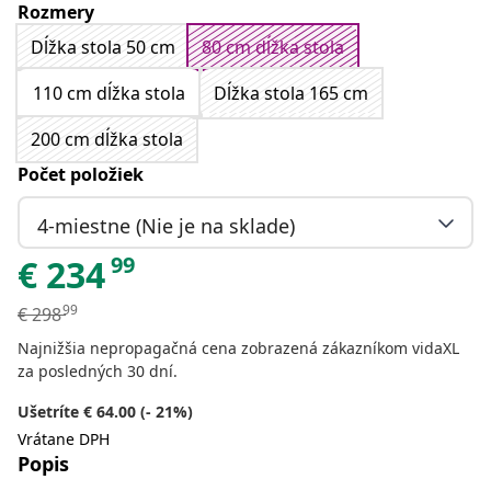
Rozmery
Dĺžka stola 50 cm
80 cm dĺžka stola
110 cm dĺžka stola
Dĺžka stola 165 cm
200 cm dĺžka stola
Počet položiek
4-miestne (Nie je na sklade)
99
€
234
99
€
298
Najnižšia nepropagačná cena zobrazená zákazníkom vidaXL
za posledných 30 dní.
Ušetríte € 64.00 (- 21%)
Vrátane DPH
Popis