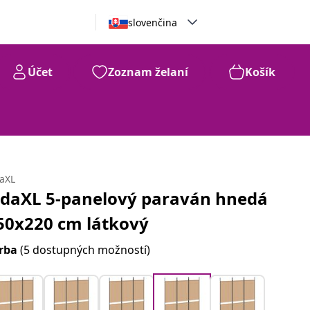
slovenčina
Účet
Zoznam želaní
Košík
daXL
idaXL 5-panelový paraván hnedá
50x220 cm látkový
rba
(5 dostupných možností)