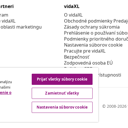
rtneri
vidaXL
gram
O vidaXL
e vidaXL
Obchodné podmienky Predajc
 oblasti marketingu
Zásady ochrany súkromia
Prehlásenie o používaní súbo
Podmienky prioritného doruč
Nastavenia súborov cookie
Pracujte pre vidaXL
Bezpečnosť
Zodpovedná osoba EÚ
Politikou EPR
Prehlásenie o prístupnosti
Prijať všetky súbory cookie
 analýzu
 našimi
enie o
Zamietnuť všetky
© 2008-2026 
Nastavenia súborov cookie