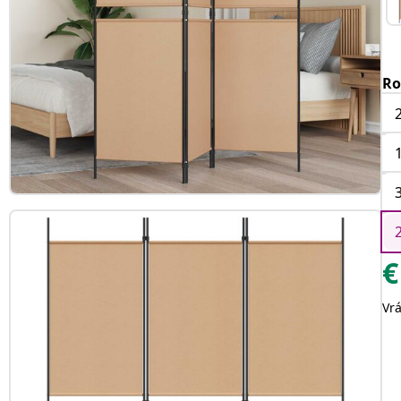
Ro
€
Vr