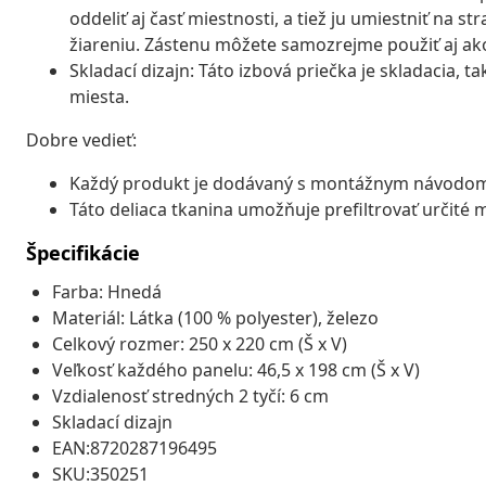
oddeliť aj časť miestnosti, a tiež ju umiestniť na 
žiareniu. Zástenu môžete samozrejme použiť aj ak
Skladací dizajn: Táto izbová priečka je skladacia, t
miesta.
Dobre vedieť:
Každý produkt je dodávaný s montážnym návodom 
Táto deliaca tkanina umožňuje prefiltrovať určité 
Špecifikácie
Farba: Hnedá
Materiál: Látka (100 % polyester), železo
Celkový rozmer: 250 x 220 cm (Š x V)
Veľkosť každého panelu: 46,5 x 198 cm (Š x V)
Vzdialenosť stredných 2 tyčí: 6 cm
Skladací dizajn
EAN:8720287196495
SKU:350251