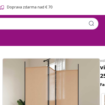
Doprava zdarma nad € 70
vi
v
2
Fa