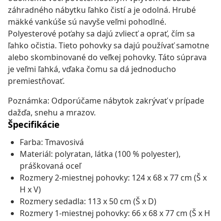
záhradného nábytku ľahko čistí a je odolná. Hrubé
mäkké vankúše sú navyše veľmi pohodlné.
Polyesterové poťahy sa dajú zvliecť a oprať, čím sa
ľahko očistia. Tieto pohovky sa dajú používať samotne
alebo skombinované do veľkej pohovky. Táto súprava
je veľmi ľahká, vďaka čomu sa dá jednoducho
premiestňovať.
Poznámka: Odporúčame nábytok zakrývať v prípade
dažďa, snehu a mrazov.
Špecifikácie
Farba: Tmavosivá
Materiál: polyratan, látka (100 % polyester),
práškovaná oceľ
Rozmery 2-miestnej pohovky: 124 x 68 x 77 cm (Š x
H x V)
Rozmery sedadla: 113 x 50 cm (Š x D)
Rozmery 1-miestnej pohovky: 66 x 68 x 77 cm (Š x H