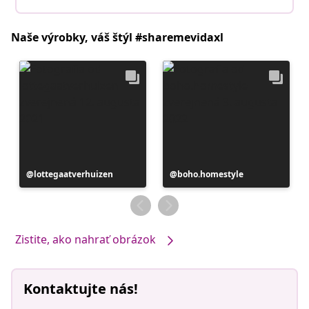
Naše výrobky, váš štýl #sharemevidaxl
Príspevok
lottegaatverhuizen
Príspevok
boho.homestyle
zverejnil
zverejnil
Zistite, ako nahrať obrázok
Kontaktujte nás!