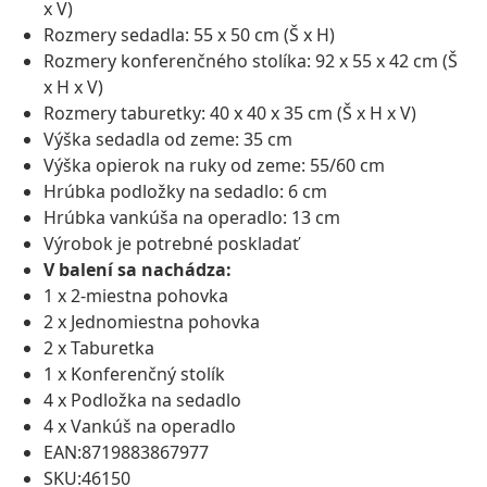
x V)
Rozmery sedadla: 55 x 50 cm (Š x H)
Rozmery konferenčného stolíka: 92 x 55 x 42 cm (Š
x H x V)
Rozmery taburetky: 40 x 40 x 35 cm (Š x H x V)
Výška sedadla od zeme: 35 cm
Výška opierok na ruky od zeme: 55/60 cm
Hrúbka podložky na sedadlo: 6 cm
Hrúbka vankúša na operadlo: 13 cm
Výrobok je potrebné poskladať
V balení sa nachádza:
1 x 2-miestna pohovka
2 x Jednomiestna pohovka
2 x Taburetka
1 x Konferenčný stolík
4 x Podložka na sedadlo
4 x Vankúš na operadlo
EAN:8719883867977
SKU:46150