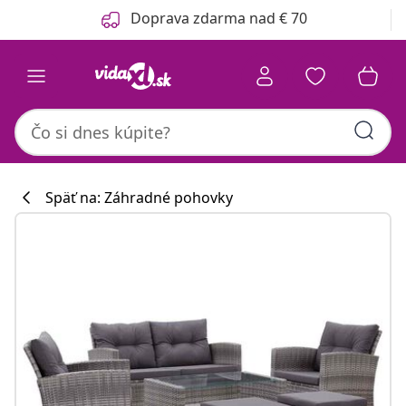
Predchádzajúce
Ďalšie
Doprava zdarma nad € 70
Späť na: Záhradné pohovky