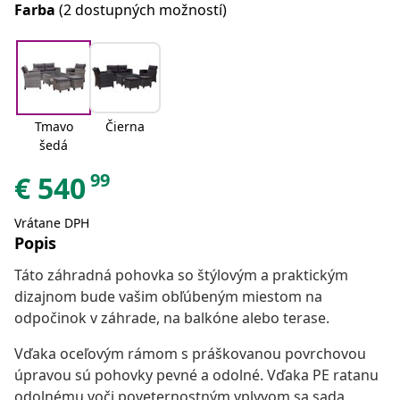
Farba
(2 dostupných možností)
Tmavo
Čierna
šedá
99
€
540
Vrátane DPH
Popis
Táto záhradná pohovka so štýlovým a praktickým
dizajnom bude vašim obľúbeným miestom na
odpočinok v záhrade, na balkóne alebo terase.
Vďaka oceľovým rámom s práškovanou povrchovou
úpravou sú pohovky pevné a odolné. Vďaka PE ratanu
odolnému voči poveternostným vplyvom sa sada