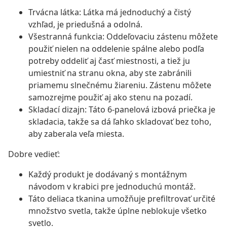
Trvácna látka: Látka má jednoduchý a čistý
vzhľad, je priedušná a odolná.
Všestranná funkcia: Oddeľovaciu zástenu môžete
použiť nielen na oddelenie spálne alebo podľa
potreby oddeliť aj časť miestnosti, a tiež ju
umiestniť na stranu okna, aby ste zabránili
priamemu slnečnému žiareniu. Zástenu môžete
samozrejme použiť aj ako stenu na pozadí.
Skladací dizajn: Táto 6-panelová izbová priečka je
skladacia, takže sa dá ľahko skladovať bez toho,
aby zaberala veľa miesta.
Dobre vedieť:
Každý produkt je dodávaný s montážnym
návodom v krabici pre jednoduchú montáž.
Táto deliaca tkanina umožňuje prefiltrovať určité
množstvo svetla, takže úplne neblokuje všetko
svetlo.