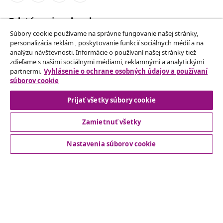
Odstúpenie od zmluvy
Odošlite žiadosť o odstúpenie od vašej objednávky.
Súbory cookie používame na správne fungovanie našej stránky,
personalizácia reklám , poskytovanie funkcií sociálnych médií a na
analýzu návštevnosti. Informácie o používaní našej stránky tiež
Odstúpenie od zmluvy
zdieľame s našimi sociálnymi médiami, reklamnými a analytickými
partnermi.
Vyhlásenie o ochrane osobných údajov a používaní
súborov cookie
Prijať všetky súbory cookie
Zákaznícky Servis
Zamietnuť všetky
Obchodní partneri
Nastavenia súborov cookie
vidaXL
Nájdite viac