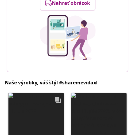
Nahrať obrázok
Naše výrobky, váš štýl #sharemevidaxl