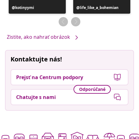
Príspevok
kotinyymi
Príspevok
life_like_a_bohemian
zverejnil
zverejnil
Zistite, ako nahrať obrázok
Kontaktujte nás!
Prejsť na Centrum podpory
Odporúčané
Chatujte s nami