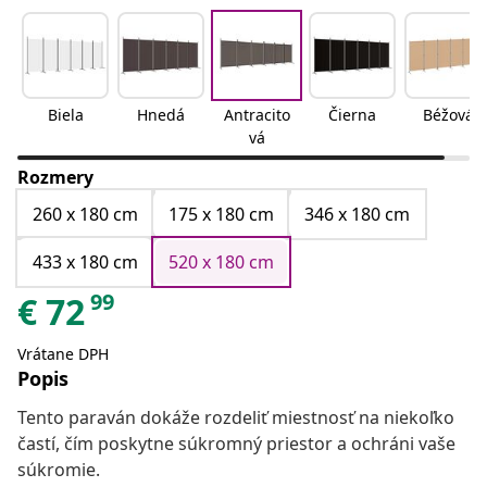
Biela
Hnedá
Antracito
Čierna
Béžová
vá
Rozmery
260 x 180 cm
175 x 180 cm
346 x 180 cm
433 x 180 cm
520 x 180 cm
99
€
72
Vrátane DPH
Popis
Tento paraván dokáže rozdeliť miestnosť na niekoľko
častí, čím poskytne súkromný priestor a ochráni vaše
súkromie.