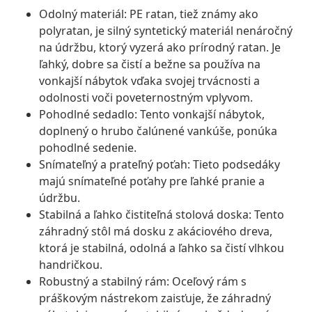
Odolný materiál: PE ratan, tiež známy ako
polyratan, je silný syntetický materiál nenáročný
na údržbu, ktorý vyzerá ako prírodný ratan. Je
ľahký, dobre sa čistí a bežne sa používa na
vonkajší nábytok vďaka svojej trvácnosti a
odolnosti voči poveternostným vplyvom.
Pohodlné sedadlo: Tento vonkajší nábytok,
doplnený o hrubo čalúnené vankúše, ponúka
pohodlné sedenie.
Snímateľný a prateľný poťah: Tieto podsedáky
majú snímateľné poťahy pre ľahké pranie a
údržbu.
Stabilná a ľahko čistiteľná stolová doska: Tento
záhradný stôl má dosku z akáciového dreva,
ktorá je stabilná, odolná a ľahko sa čistí vlhkou
handričkou.
Robustný a stabilný rám: Oceľový rám s
práškovým nástrekom zaisťuje, že záhradný