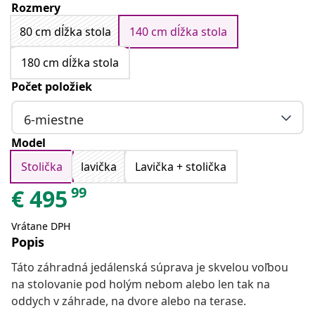
Rozmery
80 cm dĺžka stola
140 cm dĺžka stola
180 cm dĺžka stola
Počet položiek
6-miestne
Model
Stolička
lavička
Lavička + stolička
99
€
495
Vrátane DPH
Popis
Táto záhradná jedálenská súprava je skvelou voľbou
na stolovanie pod holým nebom alebo len tak na
oddych v záhrade, na dvore alebo na terase.