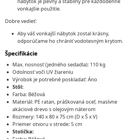
nábytok je pevný a stabilný pre každodenné
vonkajšie použitie.
Dobre vedieť:
Aby váš vonkajší nábytok zostal krásny,
odporúčame ho chrániť vodotesným krytom.
Špecifikácie
Max. nosnosť (jedného sedadla): 110 kg
Odolnosť voči UV žiareniu
Výrobok je potrebné poskladať: Áno
Stôl:
Farba: Béžová
Materiál: PE ratan, práškovaná oceľ, masívne
akáciové drevo s olejovým náterom
Rozmery: 140 x 80 x 75 cm (D x Š x V)
Priemer otvoru v strede: 5 cm
Stolička: