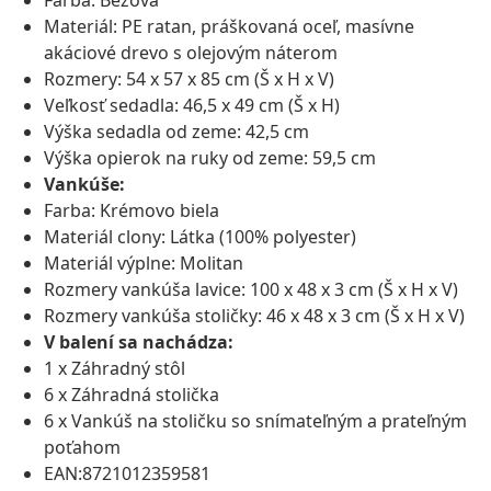
Farba: Béžová
Materiál: PE ratan, práškovaná oceľ, masívne
akáciové drevo s olejovým náterom
Rozmery: 54 x 57 x 85 cm (Š x H x V)
Veľkosť sedadla: 46,5 x 49 cm (Š x H)
Výška sedadla od zeme: 42,5 cm
Výška opierok na ruky od zeme: 59,5 cm
Vankúše:
Farba: Krémovo biela
Materiál clony: Látka (100% polyester)
Materiál výplne: Molitan
Rozmery vankúša lavice: 100 x 48 x 3 cm (Š x H x V)
Rozmery vankúša stoličky: 46 x 48 x 3 cm (Š x H x V)
V balení sa nachádza:
1 x Záhradný stôl
6 x Záhradná stolička
6 x Vankúš na stoličku so snímateľným a prateľným
poťahom
EAN:8721012359581