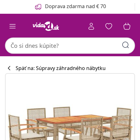
Predchádzajúce
Ďalšie
Doprava zdarma nad € 70
Späť na: Súpravy záhradného nábytku