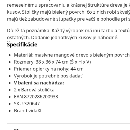
remeselnému spracovaniu a krásnej štruktúre dreva je k
kusov. Stoličky majú bielený povrch, čo z nich robí skve
majú tiež zabudované stupačky pre väčšie pohodlie pri 
Dôležitá poznámka: Každý výrobok má inú farbu a textúr
ostatných. Dodanie jednotlivých kusov je náhodné.
Špecifikácie
Materiál: masívne mangové drevo s bieleným povrc
Rozmery: 38 x 36 x 74 cm (Š x H x V)
Priemer opierky na nohy: 44 cm
Výrobok je potrebné poskladať
V balení sa nachádza:
2 x Barová stolička
EAN:8720286200933
SKU:320647
Brand:vidaXL