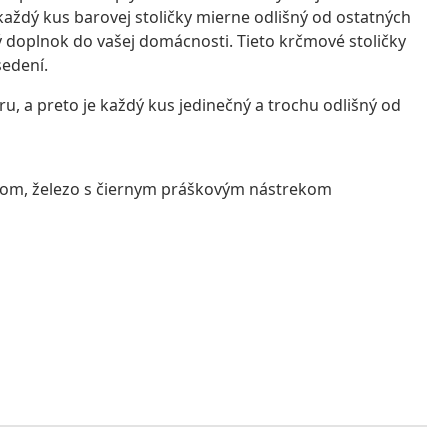
aždý kus barovej stoličky mierne odlišný od ostatných
lý doplnok do vašej domácnosti. Tieto krčmové stoličky
sedení.
u, a preto je každý kus jedinečný a trochu odlišný od
hom, železo s čiernym práškovým nástrekom