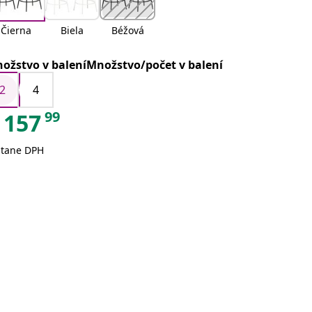
Čierna
Biela
Béžová
ožstvo v baleníMnožstvo/počet v balení
2
4
99
157
átane DPH