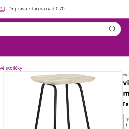
Doprava zdarma nad € 70
vé stoličky
vi
v
m
Fa