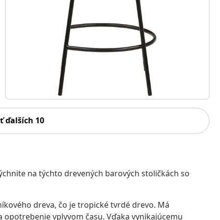
ť ďalších 10
dýchnite na týchto drevených barových stoličkách so
kového dreva, čo je tropické tvrdé drevo. Má
áša opotrebenie vplyvom času. Vďaka vynikajúcemu