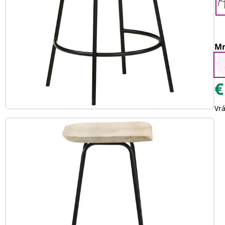
Mn
€
Vr