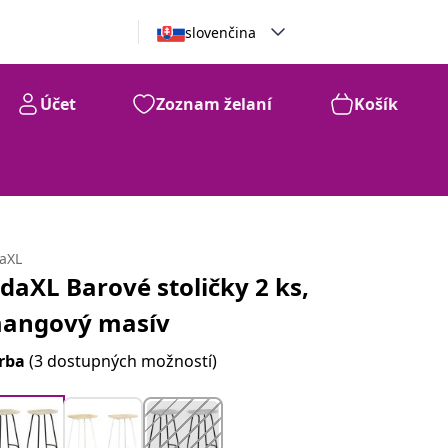
slovenčina
Účet
Zoznam želaní
Košík
daXL
idaXL Barové stoličky 2 ks,
angový masív
rba
(3 dostupných možností)