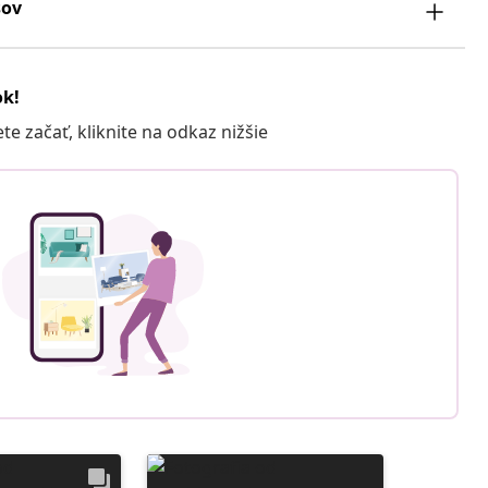
sov
ok!
 začať, kliknite na odkaz nižšie