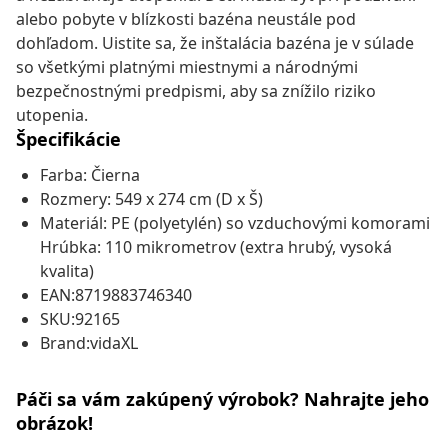
alebo pobyte v blízkosti bazéna neustále pod
dohľadom. Uistite sa, že inštalácia bazéna je v súlade
so všetkými platnými miestnymi a národnými
bezpečnostnými predpismi, aby sa znížilo riziko
utopenia.
Špecifikácie
Farba: Čierna
Rozmery: 549 x 274 cm (D x Š)
Materiál: PE (polyetylén) so vzduchovými komorami
Hrúbka: 110 mikrometrov (extra hrubý, vysoká
kvalita)
EAN:8719883746340
SKU:92165
Brand:vidaXL
Páči sa vám zakúpený výrobok? Nahrajte jeho
obrázok!