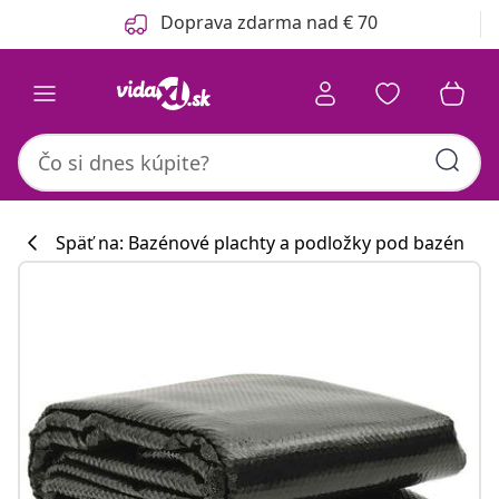
Predchádzajúce
Ďalšie
Doprava zdarma nad € 70
Späť na: Bazénové plachty a podložky pod bazén