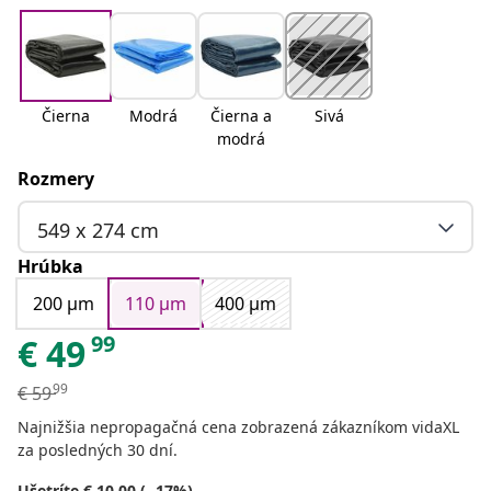
Čierna
Modrá
Čierna a
Sivá
modrá
Rozmery
549 x 274 cm
Hrúbka
200 μm
110 μm
400 μm
99
€
49
99
€
59
Najnižšia nepropagačná cena zobrazená zákazníkom vidaXL
za posledných 30 dní.
Ušetríte € 10.00 (- 17%)