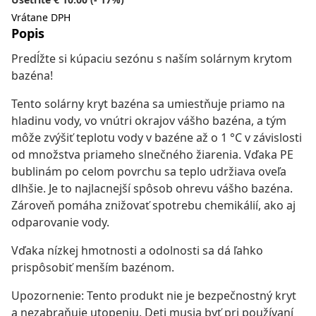
Vrátane DPH
Popis
Predĺžte si kúpaciu sezónu s naším solárnym krytom
bazéna!
Tento solárny kryt bazéna sa umiestňuje priamo na
hladinu vody, vo vnútri okrajov vášho bazéna, a tým
môže zvýšiť teplotu vody v bazéne až o 1 °C v závislosti
od množstva priameho slnečného žiarenia. Vďaka PE
bublinám po celom povrchu sa teplo udržiava oveľa
dlhšie. Je to najlacnejší spôsob ohrevu vášho bazéna.
Zároveň pomáha znižovať spotrebu chemikálií, ako aj
odparovanie vody.
Vďaka nízkej hmotnosti a odolnosti sa dá ľahko
prispôsobiť menším bazénom.
Upozornenie: Tento produkt nie je bezpečnostný kryt
a nezabraňuje utopeniu. Deti musia byť pri používaní