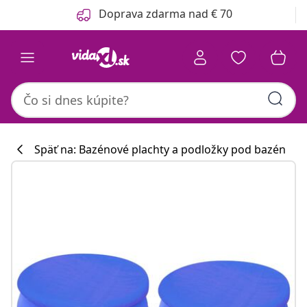
Predchádzajúce
Ďalšie
Doprava zdarma nad € 70
Späť na: Bazénové plachty a podložky pod bazén