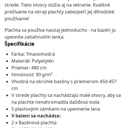
strede. Tieto otvory slúžia aj na vetranie. Kvalitné
prešívanie na okraji plachty zabezpečí jej dlhodobé
používanie!
Plachta sa používa naozaj jednoducho - na bazén ju
upevníte zatiahnutím lanka.
Špecifikácie
Farba: Tmavomodrá
Materiál: Polyetylén
Priemer: 480 cm
Hmotnosť: 90 g/m²
Vhodná na okrúhle bazény s priemerom 450-457
cm
V strede plachty sa nachádzajú malé otvory, aby sa
na plachte nenahromadila dažďová voda
S plastovými zámkami na upevnenie lana
V balení sa nachádza:
2 x Bazénová plachta