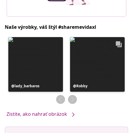
Naše výrobky, váš štýl #sharemevidaxl
Príspevok
lady_barbaros
Príspevok
Robby
zverejnil
zverejnil
Zistite, ako nahrať obrázok