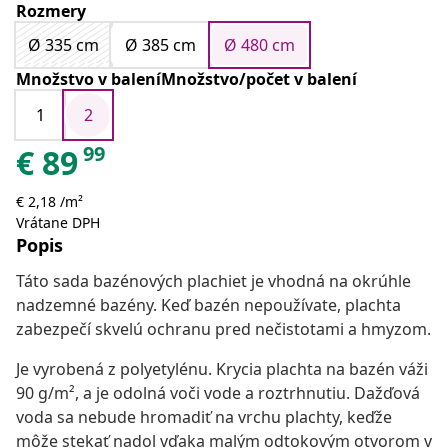
Rozmery
Ø 335 cm
Ø 385 cm
Ø 480 cm
Množstvo v baleníMnožstvo/počet v balení
1
2
99
€
89
€ 2,18 /m²
Vrátane DPH
Popis
Táto sada bazénových plachiet je vhodná na okrúhle
nadzemné bazény. Keď bazén nepoužívate, plachta
zabezpečí skvelú ochranu pred nečistotami a hmyzom.
Je vyrobená z polyetylénu. Krycia plachta na bazén váži
90 g/m², a je odolná voči vode a roztrhnutiu. Dažďová
voda sa nebude hromadiť na vrchu plachty, keďže
môže stekať nadol vďaka malým odtokovým otvorom v