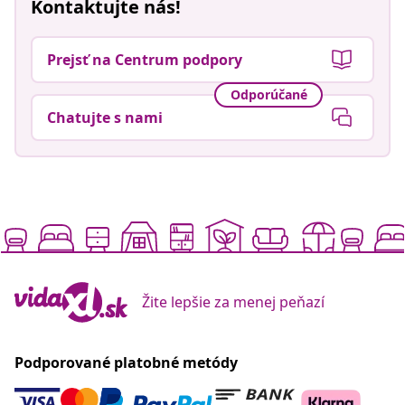
Kontaktujte nás!
Prejsť na Centrum podpory
Odporúčané
Chatujte s nami
Žite lepšie za menej peňazí
Podporované platobné metódy