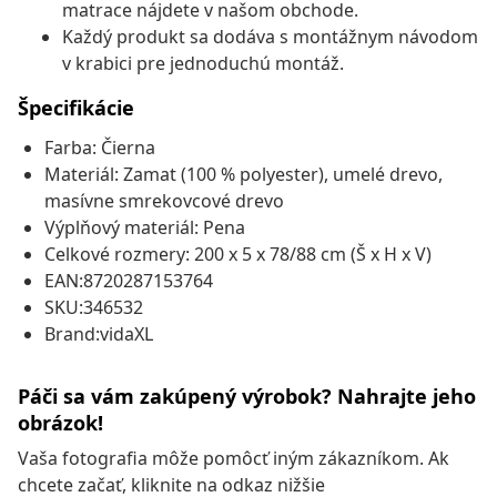
matrace nájdete v našom obchode.
Každý produkt sa dodáva s montážnym návodom
v krabici pre jednoduchú montáž.
Špecifikácie
Farba: Čierna
Materiál: Zamat (100 % polyester), umelé drevo,
masívne smrekovcové drevo
Výplňový materiál: Pena
Celkové rozmery: 200 x 5 x 78/88 cm (Š x H x V)
EAN:8720287153764
SKU:346532
Brand:vidaXL
Páči sa vám zakúpený výrobok? Nahrajte jeho
obrázok!
Vaša fotografia môže pomôcť iným zákazníkom. Ak
chcete začať, kliknite na odkaz nižšie