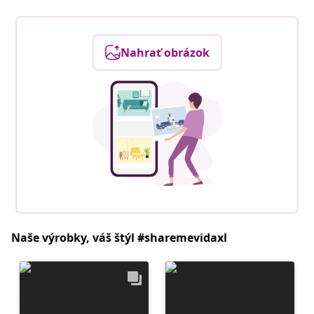
Nahrať obrázok
Naše výrobky, váš štýl #sharemevidaxl