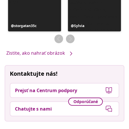
Príspevok
storgatan35c
Príspevok
Sylvia
zverejnil
zverejnil
Zistite, ako nahrať obrázok
Kontaktujte nás!
Prejsť na Centrum podpory
Odporúčané
Chatujte s nami