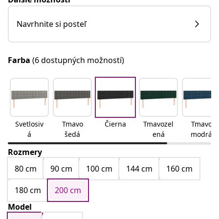
Navrhnite si posteľ
Farba
(6 dostupných možností)
Svetlosiv
Tmavo
Čierna
Tmavozel
Tmavo
á
šedá
ená
modrá
Rozmery
80 cm
90 cm
100 cm
144 cm
160 cm
180 cm
200 cm
Model