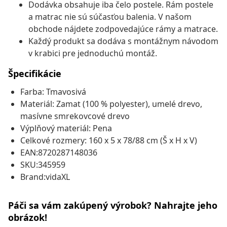
Dodávka obsahuje iba čelo postele. Rám postele
a matrac nie sú súčasťou balenia. V našom
obchode nájdete zodpovedajúce rámy a matrace.
Každý produkt sa dodáva s montážnym návodom
v krabici pre jednoduchú montáž.
Špecifikácie
Farba: Tmavosivá
Materiál: Zamat (100 % polyester), umelé drevo,
masívne smrekovcové drevo
Výplňový materiál: Pena
Celkové rozmery: 160 x 5 x 78/88 cm (Š x H x V)
EAN:8720287148036
SKU:345959
Brand:vidaXL
Páči sa vám zakúpený výrobok? Nahrajte jeho
obrázok!