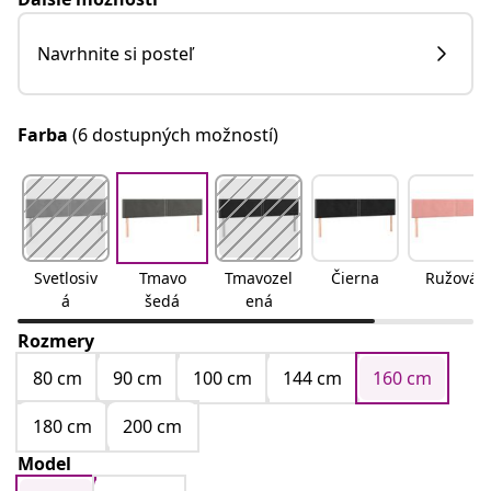
Navrhnite si posteľ
Farba
(6 dostupných možností)
Svetlosiv
Tmavo
Tmavozel
Čierna
Ružová
á
šedá
ená
Rozmery
80 cm
90 cm
100 cm
144 cm
160 cm
180 cm
200 cm
Model