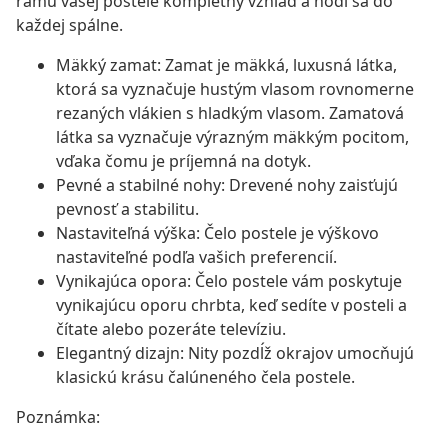
rámu vašej postele kompletný vzhľad a hodí sa do
každej spálne.
Mäkký zamat: Zamat je mäkká, luxusná látka,
ktorá sa vyznačuje hustým vlasom rovnomerne
rezaných vlákien s hladkým vlasom. Zamatová
látka sa vyznačuje výrazným mäkkým pocitom,
vďaka čomu je príjemná na dotyk.
Pevné a stabilné nohy: Drevené nohy zaisťujú
pevnosť a stabilitu.
Nastaviteľná výška: Čelo postele je výškovo
nastaviteľné podľa vašich preferencií.
Vynikajúca opora: Čelo postele vám poskytuje
vynikajúcu oporu chrbta, keď sedíte v posteli a
čítate alebo pozeráte televíziu.
Elegantný dizajn: Nity pozdĺž okrajov umocňujú
klasickú krásu čalúneného čela postele.
Poznámka: