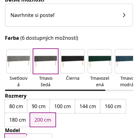
Navrhnite si posteľ
Farba
(6 dostupných možností)
Svetlosiv
Tmavo
Čierna
Tmavozel
Tmavo
á
šedá
ená
modrá
Rozmery
80 cm
90 cm
100 cm
144 cm
160 cm
180 cm
200 cm
Model