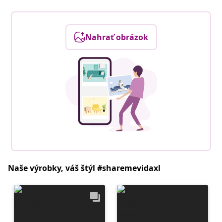
Nahrať obrázok
Naše výrobky, váš štýl #sharemevidaxl