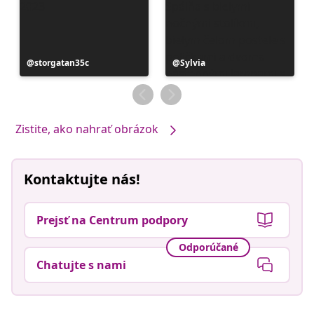
Príspevok
storgatan35c
Príspevok
Sylvia
zverejnil
zverejnil
Zistite, ako nahrať obrázok
Kontaktujte nás!
Prejsť na Centrum podpory
Odporúčané
Chatujte s nami