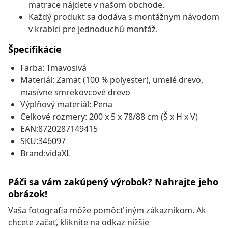
matrace nájdete v našom obchode.
Každý produkt sa dodáva s montážnym návodom
v krabici pre jednoduchú montáž.
Špecifikácie
Farba: Tmavosivá
Materiál: Zamat (100 % polyester), umelé drevo,
masívne smrekovcové drevo
Výplňový materiál: Pena
Celkové rozmery: 200 x 5 x 78/88 cm (Š x H x V)
EAN:8720287149415
SKU:346097
Brand:vidaXL
Páči sa vám zakúpený výrobok? Nahrajte jeho
obrázok!
Vaša fotografia môže pomôcť iným zákazníkom. Ak
chcete začať, kliknite na odkaz nižšie