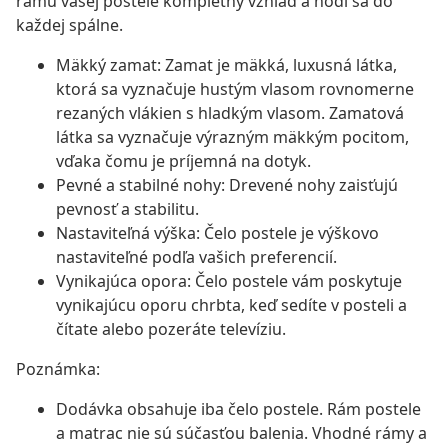
rámu vašej postele kompletný vzhľad a hodí sa do
každej spálne.
Mäkký zamat: Zamat je mäkká, luxusná látka,
ktorá sa vyznačuje hustým vlasom rovnomerne
rezaných vlákien s hladkým vlasom. Zamatová
látka sa vyznačuje výrazným mäkkým pocitom,
vďaka čomu je príjemná na dotyk.
Pevné a stabilné nohy: Drevené nohy zaisťujú
pevnosť a stabilitu.
Nastaviteľná výška: Čelo postele je výškovo
nastaviteľné podľa vašich preferencií.
Vynikajúca opora: Čelo postele vám poskytuje
vynikajúcu oporu chrbta, keď sedíte v posteli a
čítate alebo pozeráte televíziu.
Poznámka:
Dodávka obsahuje iba čelo postele. Rám postele
a matrac nie sú súčasťou balenia. Vhodné rámy a