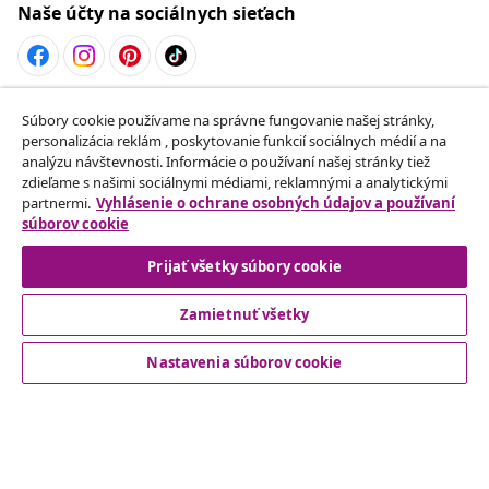
Naše účty na sociálnych sieťach
Odstúpenie od zmluvy
Súbory cookie používame na správne fungovanie našej stránky,
personalizácia reklám , poskytovanie funkcií sociálnych médií a na
Odošlite žiadosť o odstúpenie od vašej objednávky.
analýzu návštevnosti. Informácie o používaní našej stránky tiež
zdieľame s našimi sociálnymi médiami, reklamnými a analytickými
Odstúpenie od zmluvy
partnermi.
Vyhlásenie o ochrane osobných údajov a používaní
súborov cookie
Prijať všetky súbory cookie
Zákaznícky Servis
Zamietnuť všetky
Obchodní partneri
Nastavenia súborov cookie
vidaXL
Nájdite viac