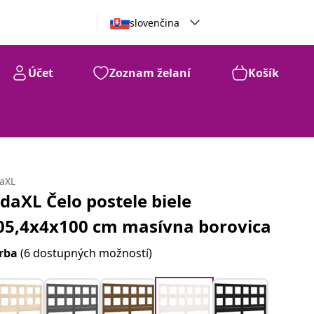
slovenčina
Účet
Zoznam želaní
Košík
daXL
idaXL Čelo postele biele
05,4x4x100 cm masívna borovica
rba
(6 dostupných možností)