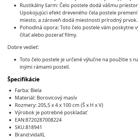
Rustikálny šarm: Čelo postele dodá vášmu priestor
Upokojujúci efekt dreveného čela postele premení
miesto, a zároveň dodá miestnosti prírodný prvok.
Pohodlná opora: Toto čelo postele vám poskytne vy
čítať alebo pozerať filmy.
Dobre vedieť:
Toto čelo postele je určené výlučne na použitie s n
inými rámami postelí.
Špecifikácie
Farba: Biela
Materiál: Borovicový masív
Rozmery: 205,5 x 4 x 100 cm (Š x H x V)
Výrobok je potrebné poskladať
EAN:8720287008224
SKU:818941
Brand:vidaXL