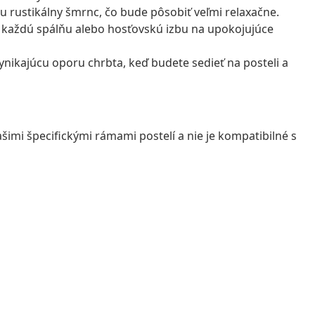
u rustikálny šmrnc, čo bude pôsobiť veľmi relaxačne.
 každú spálňu alebo hosťovskú izbu na upokojujúce
nikajúcu oporu chrbta, keď budete sedieť na posteli a
ašimi špecifickými rámami postelí a nie je kompatibilné s