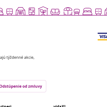
vajú týždenné akcie,
Odstúpenie od zmluvy
rtneri
vidaXL