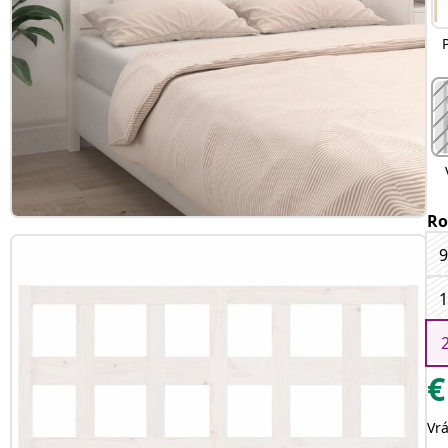
Ro
9
1
€
Vr