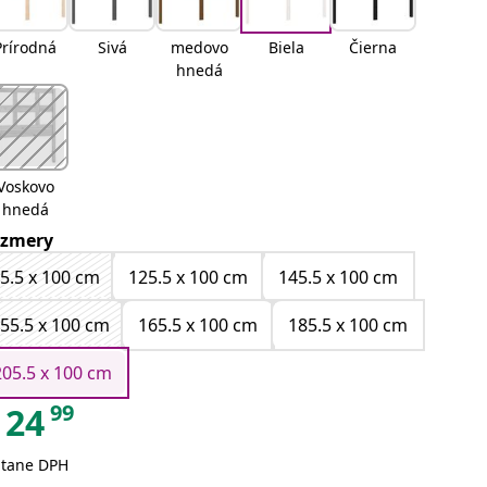
Prírodná
Sivá
medovo
Biela
Čierna
hnedá
Voskovo
hnedá
zmery
5.5 x 100 cm
125.5 x 100 cm
145.5 x 100 cm
55.5 x 100 cm
165.5 x 100 cm
185.5 x 100 cm
205.5 x 100 cm
99
24
átane DPH