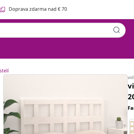
Doprava zdarma nad € 70
telí
vi
v
2
Fa