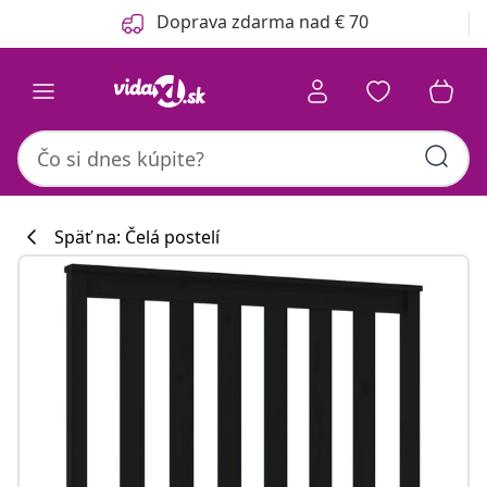
Predchádzajúce
Ďalšie
Doprava zdarma nad € 70
Späť na: Čelá postelí