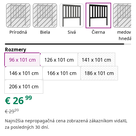
Prírodná
Biela
Sivá
Čierna
medovo
hnedá
Rozmery
96 x 101 cm
126 x 101 cm
141 x 101 cm
146 x 101 cm
166 x 101 cm
186 x 101 cm
206 x 101 cm
99
€
26
99
€
29
Najnižšia nepropagačná cena zobrazená zákazníkom vidaXL
za posledných 30 dní.