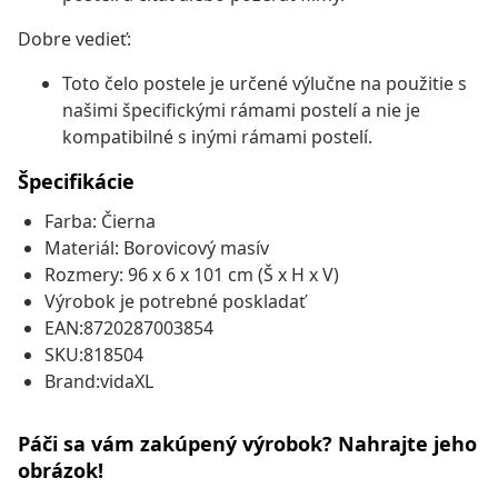
Dobre vedieť:
Toto čelo postele je určené výlučne na použitie s
našimi špecifickými rámami postelí a nie je
kompatibilné s inými rámami postelí.
Špecifikácie
Farba: Čierna
Materiál: Borovicový masív
Rozmery: 96 x 6 x 101 cm (Š x H x V)
Výrobok je potrebné poskladať
EAN:8720287003854
SKU:818504
Brand:vidaXL
Páči sa vám zakúpený výrobok? Nahrajte jeho
obrázok!