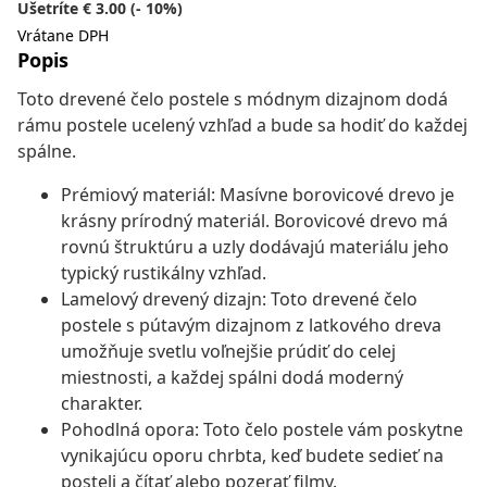
Ušetríte € 3.00 (- 10%)
Vrátane DPH
Popis
Toto drevené čelo postele s módnym dizajnom dodá
rámu postele ucelený vzhľad a bude sa hodiť do každej
spálne.
Prémiový materiál: Masívne borovicové drevo je
krásny prírodný materiál. Borovicové drevo má
rovnú štruktúru a uzly dodávajú materiálu jeho
typický rustikálny vzhľad.
Lamelový drevený dizajn: Toto drevené čelo
postele s pútavým dizajnom z latkového dreva
umožňuje svetlu voľnejšie prúdiť do celej
miestnosti, a každej spálni dodá moderný
charakter.
Pohodlná opora: Toto čelo postele vám poskytne
vynikajúcu oporu chrbta, keď budete sedieť na
posteli a čítať alebo pozerať filmy.