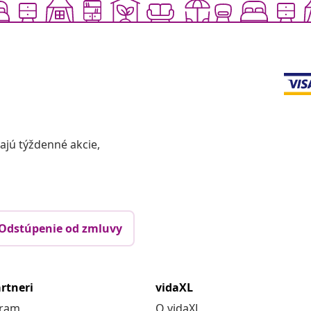
vajú týždenné akcie,
Odstúpenie od zmluvy
rtneri
vidaXL
gram
O vidaXL