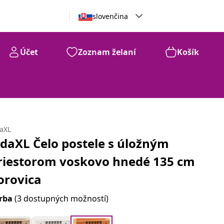
slovenčina
Účet
Zoznam želaní
Košík
daXL
idaXL Čelo postele s úložným
riestorom voskovo hnedé 135 cm
orovica
rba
(3 dostupných možností)