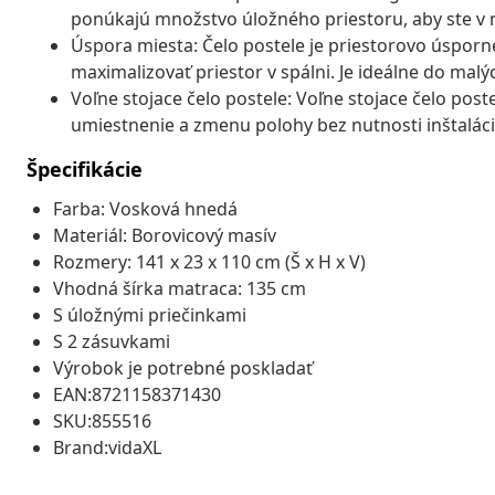
ponúkajú množstvo úložného priestoru, aby ste v 
Úspora miesta: Čelo postele je priestorovo úspor
maximalizovať priestor v spálni. Je ideálne do ma
Voľne stojace čelo postele: Voľne stojace čelo po
umiestnenie a zmenu polohy bez nutnosti inštaláci
Špecifikácie
Farba: Vosková hnedá
Materiál: Borovicový masív
Rozmery: 141 x 23 x 110 cm (Š x H x V)
Vhodná šírka matraca: 135 cm
S úložnými priečinkami
S 2 zásuvkami
Výrobok je potrebné poskladať
EAN:8721158371430
SKU:855516
Brand:vidaXL