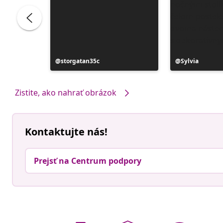
ele
Príspevok
storgatan35c
Príspevok
Sylvia
zverejnil
zverejnil
Zistite, ako nahrať obrázok
Kontaktujte nás!
Prejsť na Centrum podpory