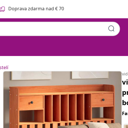
Doprava zdarma nad € 70
telí
vi
v
p
b
Fa