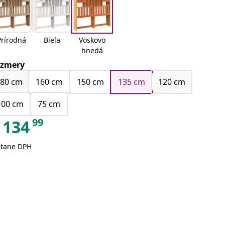
Prírodná
Biela
Voskovo
hnedá
zmery
180 cm
160 cm
150 cm
135 cm
120 cm
100 cm
75 cm
99
134
átane DPH