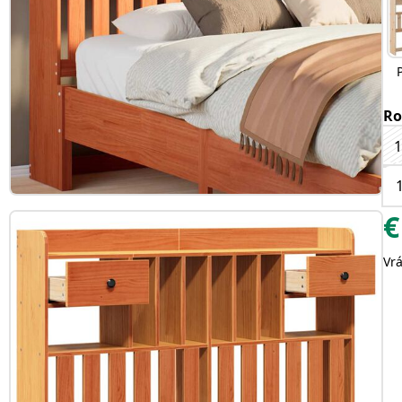
Ro
€
Vr