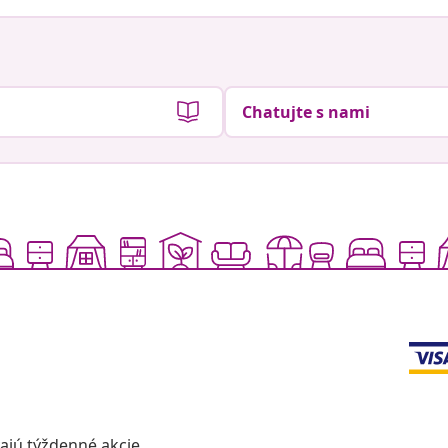
Chatujte s nami
vajú týždenné akcie,