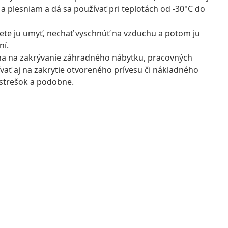
a plesniam a dá sa používať pri teplotách od -30°C do
ôžete ju umyť, nechať vyschnúť na vzduchu a potom ju
ní.
álna na zakrývanie záhradného nábytku, pracovných
ívať aj na zakrytie otvoreného prívesu či nákladného
ístrešok a podobne.