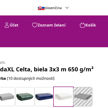
slovenčina
Účet
Zoznam želaní
Košík
daXL
idaXL Celta, biela 3x3 m 650 g/m²
rba
(10 dostupných možností)