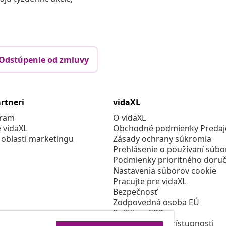
Odstúpenie od zmluvy
rtneri
vidaXL
gram
O vidaXL
e vidaXL
Obchodné podmienky Predajc
 oblasti marketingu
Zásady ochrany súkromia
Prehlásenie o používaní súbo
Podmienky prioritného doruč
Nastavenia súborov cookie
Pracujte pre vidaXL
Bezpečnosť
Zodpovedná osoba EÚ
Politikou EPR
Prehlásenie o prístupnosti