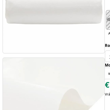
A
Ro
Mo
€
Vr