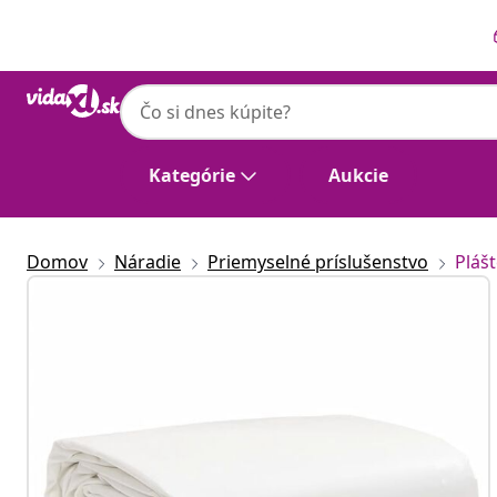
Predchádzajúce
Ďalšie
Kategórie
Aukcie
Domov
Náradie
Priemyselné príslušenstvo
Pláš