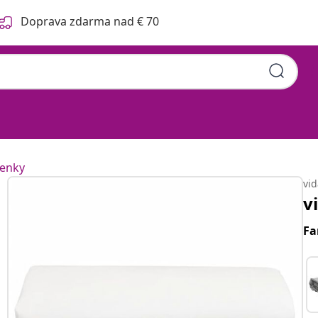
Doprava zdarma nad € 70
tenky
vi
v
Fa