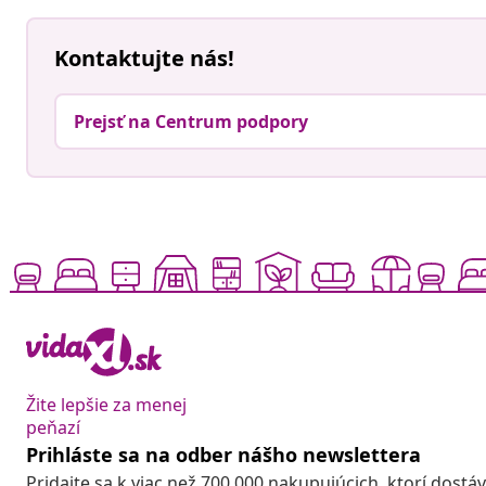
Kontaktujte nás!
Prejsť na Centrum podpory
Žite lepšie za menej
peňazí
Prihláste sa na odber nášho newslettera
Pridajte sa k viac než 700 000 nakupujúcich, ktorí dostá