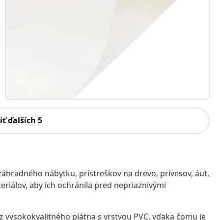
iť ďalších 5
 záhradného nábytku, prístreškov na drevo, prívesov, áut,
eriálov, aby ich ochránila pred nepriaznivými
 z vysokokvalitného plátna s vrstvou PVC, vďaka čomu je