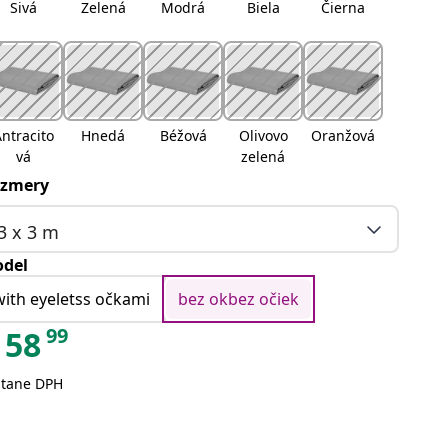
Sivá
Zelená
Modrá
Biela
Čierna
ntracito
Hnedá
Béžová
Olivovo
Oranžová
vá
zelená
zmery
3 x 3 m
del
with eyeletss očkami
bez okbez očiek
99
58
átane DPH