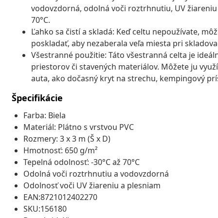
vodovzdorná, odolná voči roztrhnutiu, UV žiareniu 
70°C.
Ľahko sa čistí a skladá: Keď celtu nepoužívate, m
poskladať, aby nezaberala veľa miesta pri skladova
Všestranné použitie: Táto všestranná celta je ide
priestorov či stavených materiálov. Môžete ju využ
auta, ako dočasný kryt na strechu, kempingový pr
Špecifikácie
Farba: Biela
Materiál: Plátno s vrstvou PVC
Rozmery: 3 x 3 m (Š x D)
Hmotnosť: 650 g/m²
Tepelná odolnosť: -30°C až 70°C
Odolná voči roztrhnutiu a vodovzdorná
Odolnosť voči UV žiareniu a plesniam
EAN:8721012402270
SKU:156180