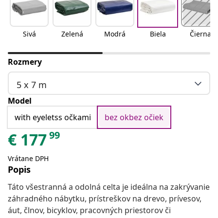
Sivá
Zelená
Modrá
Biela
Čierna
Rozmery
5 x 7 m
Model
with eyeletss očkami
bez okbez očiek
99
€
177
Vrátane DPH
Popis
Táto všestranná a odolná celta je ideálna na zakrývanie
záhradného nábytku, prístreškov na drevo, prívesov,
áut, člnov, bicyklov, pracovných priestorov či