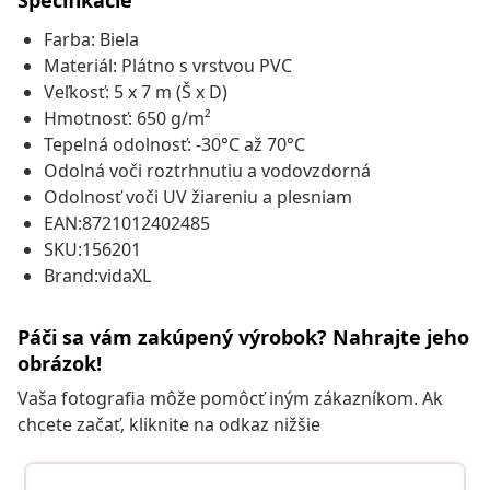
Špecifikácie
Farba: Biela
Materiál: Plátno s vrstvou PVC
Veľkosť: 5 x 7 m (Š x D)
Hmotnosť: 650 g/m²
Tepelná odolnosť: -30°C až 70°C
Odolná voči roztrhnutiu a vodovzdorná
Odolnosť voči UV žiareniu a plesniam
EAN:8721012402485
SKU:156201
Brand:vidaXL
Páči sa vám zakúpený výrobok? Nahrajte jeho
obrázok!
Vaša fotografia môže pomôcť iným zákazníkom. Ak
chcete začať, kliknite na odkaz nižšie