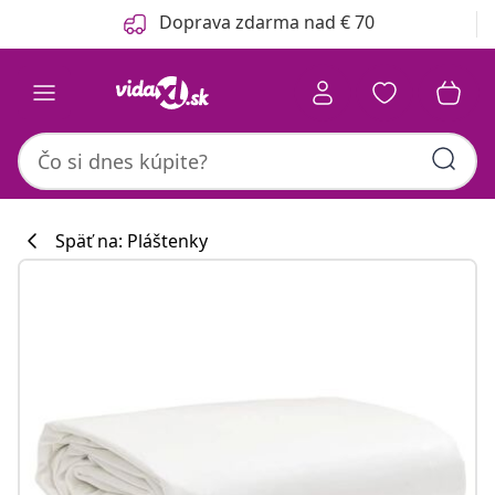
Predchádzajúce
Ďalšie
Doprava zdarma nad € 70
Späť na: Pláštenky