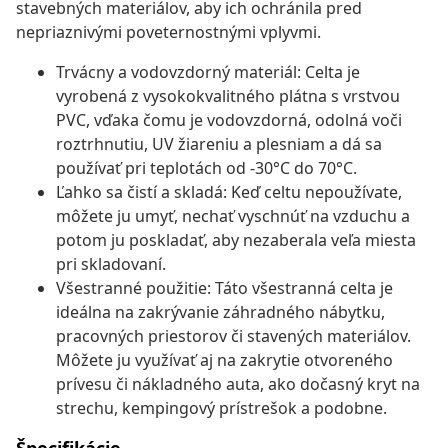
stavebných materiálov, aby ich ochránila pred
nepriaznivými poveternostnými vplyvmi.
Trvácny a vodovzdorný materiál: Celta je
vyrobená z vysokokvalitného plátna s vrstvou
PVC, vďaka čomu je vodovzdorná, odolná voči
roztrhnutiu, UV žiareniu a plesniam a dá sa
používať pri teplotách od -30°C do 70°C.
Ľahko sa čistí a skladá: Keď celtu nepoužívate,
môžete ju umyť, nechať vyschnúť na vzduchu a
potom ju poskladať, aby nezaberala veľa miesta
pri skladovaní.
Všestranné použitie: Táto všestranná celta je
ideálna na zakrývanie záhradného nábytku,
pracovných priestorov či stavených materiálov.
Môžete ju využívať aj na zakrytie otvoreného
prívesu či nákladného auta, ako dočasný kryt na
strechu, kempingový prístrešok a podobne.