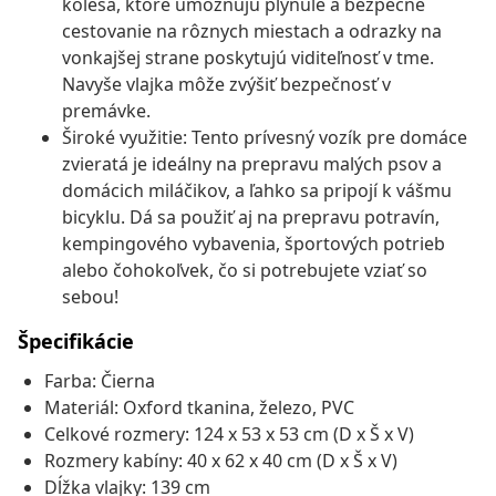
kolesá, ktoré umožňujú plynulé a bezpečné
cestovanie na rôznych miestach a odrazky na
vonkajšej strane poskytujú viditeľnosť v tme.
Navyše vlajka môže zvýšiť bezpečnosť v
premávke.
Široké využitie: Tento prívesný vozík pre domáce
zvieratá je ideálny na prepravu malých psov a
domácich miláčikov, a ľahko sa pripojí k vášmu
bicyklu. Dá sa použiť aj na prepravu potravín,
kempingového vybavenia, športových potrieb
alebo čohokoľvek, čo si potrebujete vziať so
sebou!
Špecifikácie
Farba: Čierna
Materiál: Oxford tkanina, železo, PVC
Celkové rozmery: 124 x 53 x 53 cm (D x Š x V)
Rozmery kabíny: 40 x 62 x 40 cm (D x Š x V)
Dĺžka vlajky: 139 cm