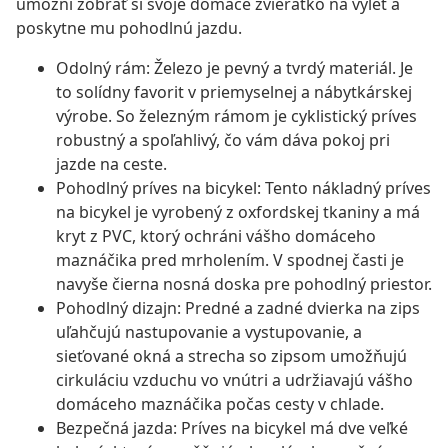
umožní zobrať si svoje domáce zvieratko na výlet a
poskytne mu pohodlnú jazdu.
Odolný rám: Železo je pevný a tvrdý materiál. Je
to solídny favorit v priemyselnej a nábytkárskej
výrobe. So železným rámom je cyklistický príves
robustný a spoľahlivý, čo vám dáva pokoj pri
jazde na ceste.
Pohodlný príves na bicykel: Tento nákladný príves
na bicykel je vyrobený z oxfordskej tkaniny a má
kryt z PVC, ktorý ochráni vášho domáceho
maznáčika pred mrholením. V spodnej časti je
navyše čierna nosná doska pre pohodlný priestor.
Pohodlný dizajn: Predné a zadné dvierka na zips
uľahčujú nastupovanie a vystupovanie, a
sieťované okná a strecha so zipsom umožňujú
cirkuláciu vzduchu vo vnútri a udržiavajú vášho
domáceho maznáčika počas cesty v chlade.
Bezpečná jazda: Príves na bicykel má dve veľké