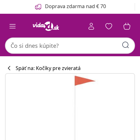
Predchádzajúce
Ďalšie
Doprava zdarma nad € 70
Späť na: Kočíky pre zvieratá