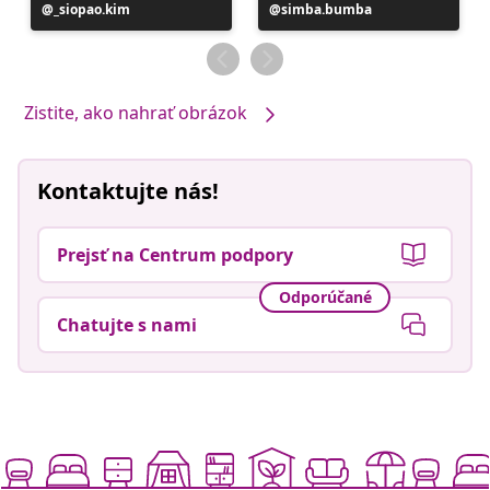
Príspevok
_siopao.kim
Príspevok
simba.bumba
zverejnil
zverejnil
Zistite, ako nahrať obrázok
Kontaktujte nás!
Prejsť na Centrum podpory
Odporúčané
Chatujte s nami