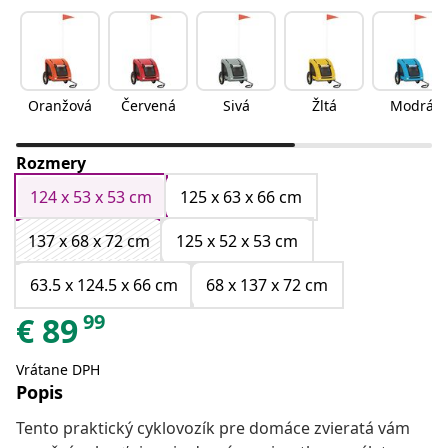
Oranžová
Červená
Sivá
Žltá
Modrá
Rozmery
124 x 53 x 53 cm
125 x 63 x 66 cm
137 x 68 x 72 cm
125 x 52 x 53 cm
63.5 x 124.5 x 66 cm
68 x 137 x 72 cm
99
€
89
Vrátane DPH
Popis
Tento praktický cyklovozík pre domáce zvieratá vám