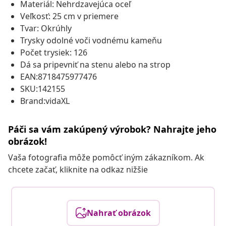
Materiál: Nehrdzavejúca oceľ
Veľkosť: 25 cm v priemere
Tvar: Okrúhly
Trysky odolné voči vodnému kameňu
Počet trysiek: 126
Dá sa pripevniť na stenu alebo na strop
EAN:8718475977476
SKU:142155
Brand:vidaXL
Páči sa vám zakúpený výrobok? Nahrajte jeho
obrázok!
Vaša fotografia môže pomôcť iným zákazníkom. Ak
chcete začať, kliknite na odkaz nižšie
Nahrať obrázok