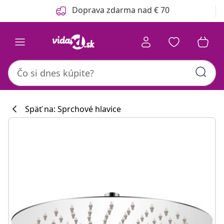
Predchádzajúce
Ďalšie
Doprava zdarma nad € 70
Späť na: Sprchové hlavice