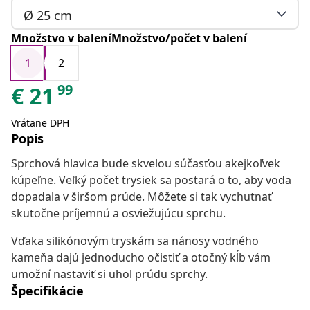
Ø 25 cm
Množstvo v baleníMnožstvo/počet v balení
1
2
99
€
21
Vrátane DPH
Popis
Sprchová hlavica bude skvelou súčasťou akejkoľvek
kúpeľne. Veľký počet trysiek sa postará o to, aby voda
dopadala v širšom prúde. Môžete si tak vychutnať
skutočne príjemnú a osviežujúcu sprchu.
Vďaka silikónovým tryskám sa nánosy vodného
kameňa dajú jednoducho očistiť a otočný kĺb vám
umožní nastaviť si uhol prúdu sprchy.
Špecifikácie