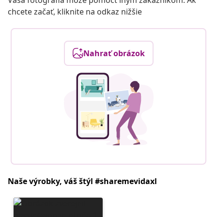
Vaša fotografia môže pomôcť iným zákazníkom. Ak
chcete začať, kliknite na odkaz nižšie
Nahrať obrázok
Naše výrobky, váš štýl #sharemevidaxl