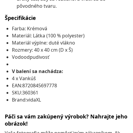
pôvodného tvaru.
Špecifikácie
Farba: Krémová
Materiál: Látka (100 % polyester)
Materiál výplne: duté vlákno
Rozmery: 40 x 40 cm (D x Š)
Vodoodpudivosť
V balení sa nachádza:
4 x Vankúš
EAN:8720845697778
SKU:360361
Brand:vidaXL
Páči sa vám zakúpený výrobok? Nahrajte jeho
obrázok!