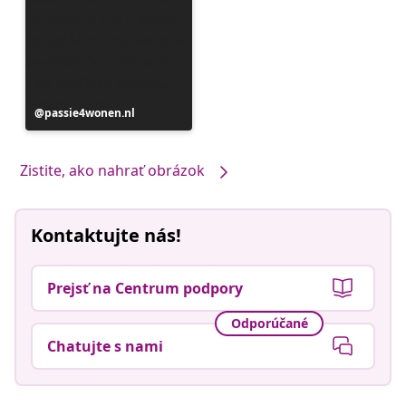
Príspevok
passie4wonen.nl
zverejnil
Zistite, ako nahrať obrázok
Kontaktujte nás!
Prejsť na Centrum podpory
Odporúčané
Chatujte s nami