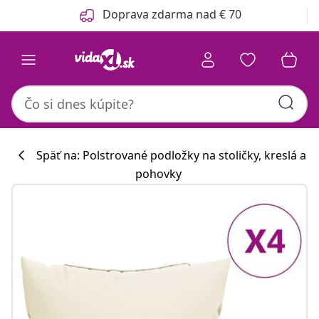
Predchádzajúce
Ďalšie
Doprava zdarma nad € 70
Späť na: Polstrované podložky na stoličky, kreslá a
pohovky