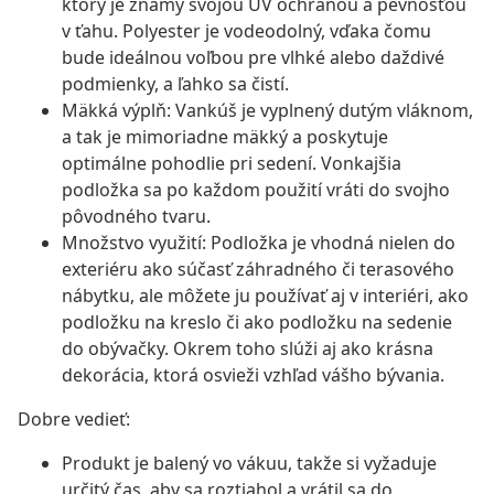
ktorý je známy svojou UV ochranou a pevnosťou
v ťahu. Polyester je vodeodolný, vďaka čomu
bude ideálnou voľbou pre vlhké alebo daždivé
podmienky, a ľahko sa čistí.
Mäkká výplň: Vankúš je vyplnený dutým vláknom,
a tak je mimoriadne mäkký a poskytuje
optimálne pohodlie pri sedení. Vonkajšia
podložka sa po každom použití vráti do svojho
pôvodného tvaru.
Množstvo využití: Podložka je vhodná nielen do
exteriéru ako súčasť záhradného či terasového
nábytku, ale môžete ju používať aj v interiéri, ako
podložku na kreslo či ako podložku na sedenie
do obývačky. Okrem toho slúži aj ako krásna
dekorácia, ktorá osvieži vzhľad vášho bývania.
Dobre vedieť:
Produkt je balený vo vákuu, takže si vyžaduje
určitý čas, aby sa roztiahol a vrátil sa do