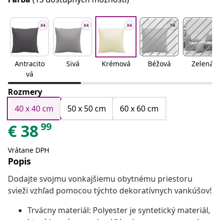
Antracito
Sivá
Krémová
Béžová
Zelená
vá
Rozmery
40 x 40 cm
50 x 50 cm
60 x 60 cm
99
€
38
Vrátane DPH
Popis
Dodajte svojmu vonkajšiemu obytnému priestoru
svieži vzhľad pomocou týchto dekoratívnych vankúšov!
Trvácny materiál: Polyester je syntetický materiál,