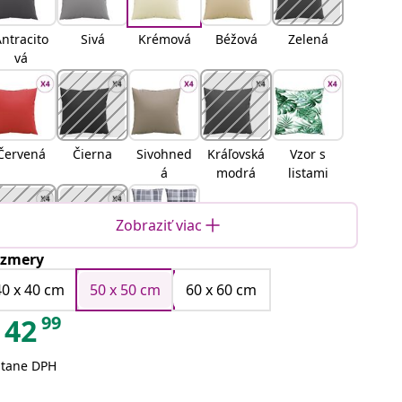
ntracito
Sivá
Krémová
Béžová
Zelená
vá
Červená
Čierna
Sivohned
Kráľovská
Vzor s
á
modrá
listami
Zobraziť viac
zmery
Zelená a
Modrá a
Šedá
ružová
biela
kocka
40 x 40 cm
50 x 50 cm
60 x 60 cm
99
42
átane DPH