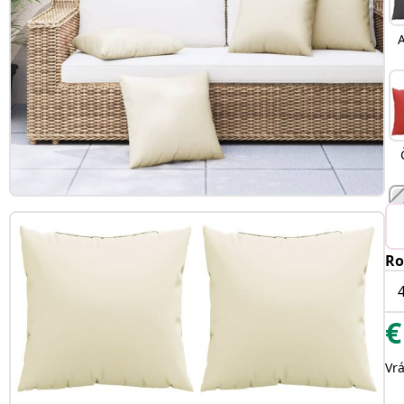
A
Ro
€
Vr