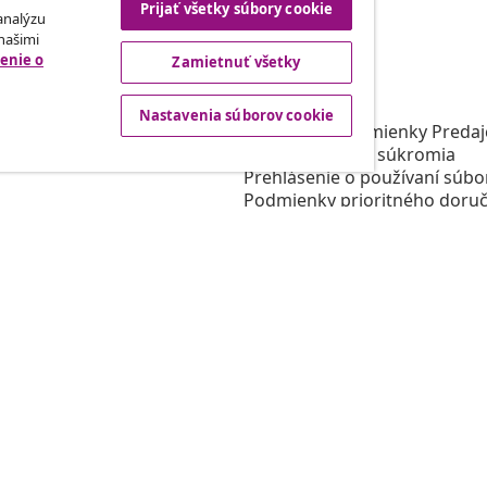
Prijať všetky súbory cookie
 analýzu
 našimi
enie o
Zamietnuť všetky
rtneri
vidaXL
gram
O vidaXL
Nastavenia súborov cookie
e vidaXL
Obchodné podmienky Predajc
 oblasti marketingu
Zásady ochrany súkromia
Prehlásenie o používaní súbo
Podmienky prioritného doruč
Nastavenia súborov cookie
Pracujte pre vidaXL
Bezpečnosť
Zodpovedná osoba EÚ
Politikou EPR
Prehlásenie o prístupnosti
© 2008-2026 