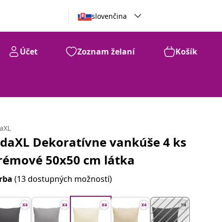
slovenčina
Účet
Zoznam želaní
Košík
daXL
idaXL Dekoratívne vankúše 4 ks
rémové 50x50 cm látka
rba
(13 dostupných možností)