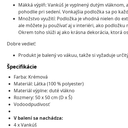
Mäkká výplň: Vankúš je vyplnený dutým vláknom, 
pohodlie pri sedení. Vonkajšia podložka sa po kaž
Množstvo využití: Podložka je vhodná nielen do ex
ale môžete ju používať aj v interiéri, ako podložku
Okrem toho slúži aj ako krásna dekorácia, ktorá os
Dobre vedieť:
Produkt je balený vo vákuu, takže si vyžaduje určit
Špecifikácie
Farba: Krémová
Materiál: Látka (100 % polyester)
Materiál výplne: duté vlákno
Rozmery: 50 x 50 cm (D x Š)
Vodoodpudivosť
V balení sa nachádza:
4 x Vankúš