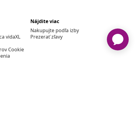
Nájdite viac
Nakupujte podľa izby
a vidaXL
Prezerať zľavy
rov Cookie
enia
vidaXL www.vidaxl.sk je webová stránka vidaXL Marketplace
Europe B.V.