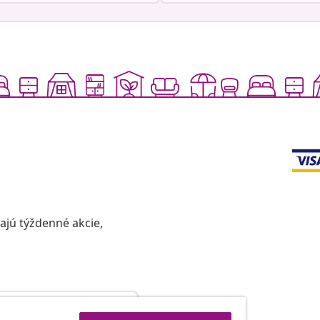
vajú týždenné akcie,
Odstúpenie od zmluvy