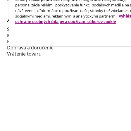
personalizácia reklám , poskytovanie funkcií sociálnych médií a na
návštevnosti. Informácie o používaní našej stránky tiež zdieľame s
sociálnymi médiami, reklamnými a analytickými partnermi.
Vyhlás
Zákaznícky Servis
Obchodní pa
ochrane osobných údajov a používaní súborov cookie
Sledujte svoju objednávku
Affiliate Pro
Môj účet
Vyrábajte pr
Platba
Spolupráca v
Doprava a doručenie
Vrátenie tovaru
Informácie o výrobku
Objednávka