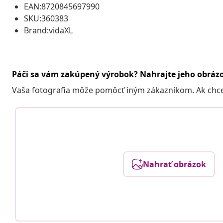
EAN:8720845697990
SKU:360383
Brand:vidaXL
Páči sa vám zakúpený výrobok? Nahrajte jeho obráz
Vaša fotografia môže pomôcť iným zákazníkom. Ak chcete
Nahrať obrázok