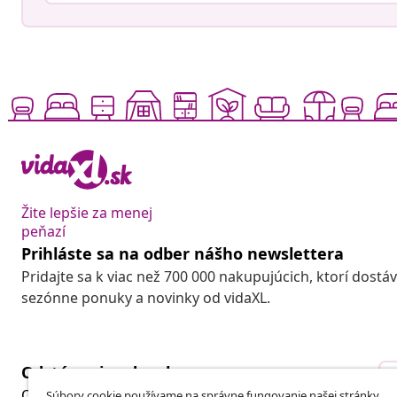
Žite lepšie za menej
peňazí
Prihláste sa na odber nášho newslettera
Pridajte sa k viac než 700 000 nakupujúcich, ktorí dostá
sezónne ponuky a novinky od vidaXL.
Odstúpenie od zmluvy
Odošlite žiadosť o odstúpenie od vašej objednávky.
Súbory cookie používame na správne fungovanie našej stránky,