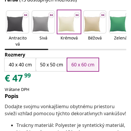
Antracito
Sivá
Krémová
Béžová
Zelená
vá
Rozmery
40 x 40 cm
50 x 50 cm
60 x 60 cm
99
€
47
Vrátane DPH
Popis
Dodajte svojmu vonkajšiemu obytnému priestoru
svieži vzhľad pomocou týchto dekoratívnych vankúšov!
Trvácny materiál: Polyester je syntetický materiál,