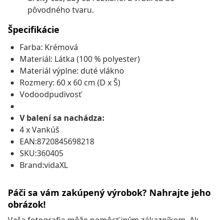
pôvodného tvaru.
Špecifikácie
Farba: Krémová
Materiál: Látka (100 % polyester)
Materiál výplne: duté vlákno
Rozmery: 60 x 60 cm (D x Š)
Vodoodpudivosť
V balení sa nachádza:
4 x Vankúš
EAN:8720845698218
SKU:360405
Brand:vidaXL
Páči sa vám zakúpený výrobok? Nahrajte jeho
obrázok!