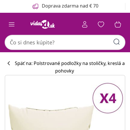
Predchádzajúce
Ďalšie
Doprava zdarma nad € 70
Späť na: Polstrované podložky na stoličky, kreslá a
pohovky