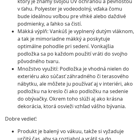
ktorý je známy svojou UV ochranou a pevnosťou
v ťahu. Polyester je vodeodolný, vďaka čomu
bude ideálnou voľbou pre vlhké alebo daždivé
podmienky, a ľahko sa čistí.
Mäkká výplň: Vankúš je vyplnený dutým vláknom,
a tak je mimoriadne mäkký a poskytuje
optimálne pohodlie pri sedení. Vonkajšia
podložka sa po každom použití vráti do svojho
pôvodného tvaru.
Množstvo využití: Podložka je vhodná nielen do
exteriéru ako súčasť záhradného či terasového
nábytku, ale môžete ju používať aj v interiéri, ako
podložku na kreslo či ako podložku na sedenie
do obývačky. Okrem toho slúži aj ako krásna
dekorácia, ktorá osvieži vzhľad vášho bývania.
Dobre vedieť:
Produkt je balený vo vákuu, takže si vyžaduje
určitý čas, aby sa roztiahol a vrátil sa do