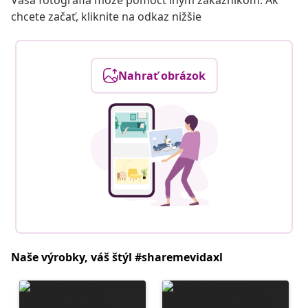
Vaša fotografia môže pomôcť iným zákazníkom. Ak
chcete začať, kliknite na odkaz nižšie
Nahrať obrázok
Naše výrobky, váš štýl #sharemevidaxl