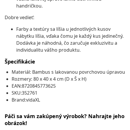
handričkou.
Dobre vedieť:
Farby a textúry sa líšia u jednotlivých kusov
nábytku líšia, vďaka čomu je každý kus jedinečný.
Dodávka je náhodná, čo zaručuje exkluzivitu a
individualitu vášho produktu.
Špecifikácie
Materiál: Bambus s lakovanou povrchovou úpravou
Rozmery: 80 x 40 x 4 cm (D x Š x H)
EAN:8720845773625
SKU:352761
Brand:vidaXL
Páči sa vám zakúpený výrobok? Nahrajte jeho
obrázok!