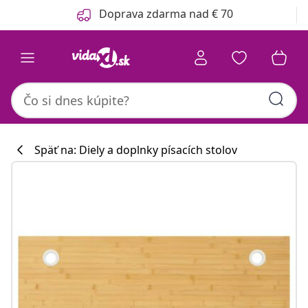
Predchádzajúce
Ďalšie
Doprava zdarma nad € 70
Späť na: Diely a doplnky písacích stolov