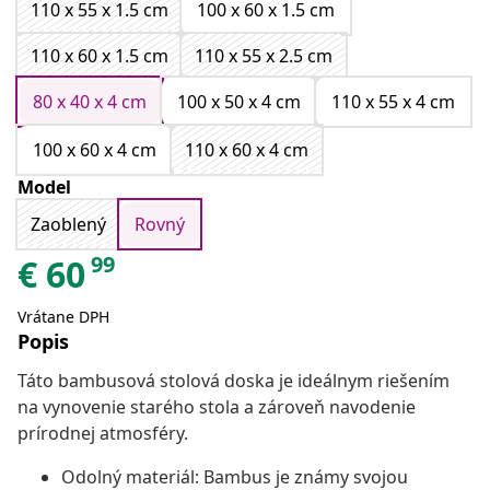
110 x 55 x 1.5 cm
100 x 60 x 1.5 cm
110 x 60 x 1.5 cm
110 x 55 x 2.5 cm
80 x 40 x 4 cm
100 x 50 x 4 cm
110 x 55 x 4 cm
100 x 60 x 4 cm
110 x 60 x 4 cm
Model
Zaoblený
Rovný
99
€
60
Vrátane DPH
Popis
Táto bambusová stolová doska je ideálnym riešením
na vynovenie starého stola a zároveň navodenie
prírodnej atmosféry.
Odolný materiál: Bambus je známy svojou