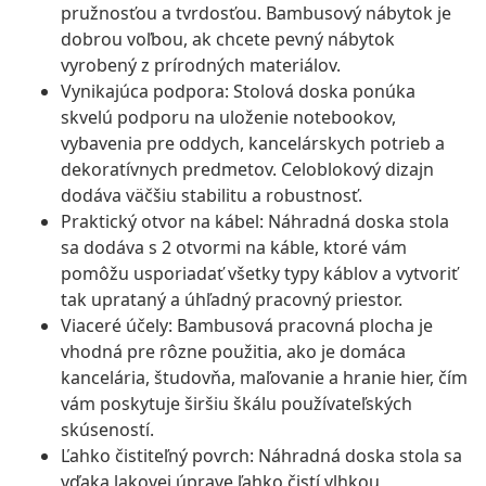
pružnosťou a tvrdosťou. Bambusový nábytok je
dobrou voľbou, ak chcete pevný nábytok
vyrobený z prírodných materiálov.
Vynikajúca podpora: Stolová doska ponúka
skvelú podporu na uloženie notebookov,
vybavenia pre oddych, kancelárskych potrieb a
dekoratívnych predmetov. Celoblokový dizajn
dodáva väčšiu stabilitu a robustnosť.
Praktický otvor na kábel: Náhradná doska stola
sa dodáva s 2 otvormi na káble, ktoré vám
pomôžu usporiadať všetky typy káblov a vytvoriť
tak uprataný a úhľadný pracovný priestor.
Viaceré účely: Bambusová pracovná plocha je
vhodná pre rôzne použitia, ako je domáca
kancelária, študovňa, maľovanie a hranie hier, čím
vám poskytuje širšiu škálu používateľských
skúseností.
Ľahko čistiteľný povrch: Náhradná doska stola sa
vďaka lakovej úprave ľahko čistí vlhkou