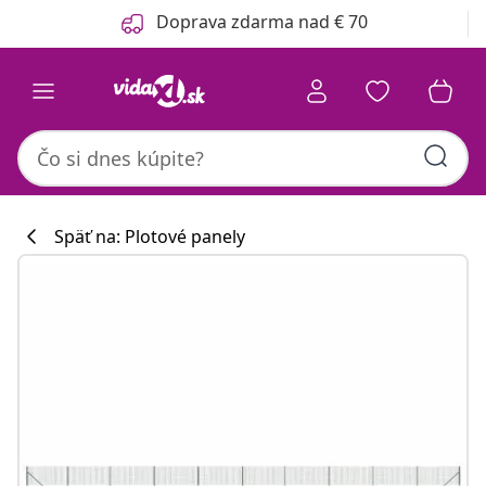
Predchádzajúce
Ďalšie
Doprava zdarma nad € 70
Späť na: Plotové panely