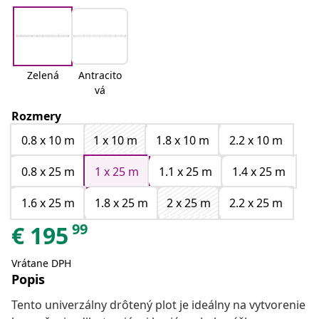
Zelená
Antracito
vá
Rozmery
0.8 x 10 m
1 x 10 m
1.8 x 10 m
2.2 x 10 m
0.8 x 25 m
1 x 25 m
1.1 x 25 m
1.4 x 25 m
1.6 x 25 m
1.8 x 25 m
2 x 25 m
2.2 x 25 m
99
€
195
Vrátane DPH
Popis
Tento univerzálny drôtený plot je ideálny na vytvorenie