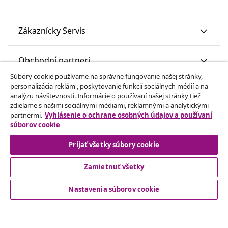
Zákaznícky Servis
Obchodní partneri
Súbory cookie používame na správne fungovanie našej stránky,
personalizácia reklám , poskytovanie funkcií sociálnych médií a na
vidaXL
analýzu návštevnosti. Informácie o používaní našej stránky tiež
zdieľame s našimi sociálnymi médiami, reklamnými a analytickými
partnermi.
Vyhlásenie o ochrane osobných údajov a používaní
Nájdite viac
súborov cookie
Prijať všetky súbory cookie
Zamietnuť všetky
Nastavenia súborov cookie
© 2008-2026 vidaXL www.vidaxl.sk je webová stránka vidaXL
Marketplace Europe B.V.