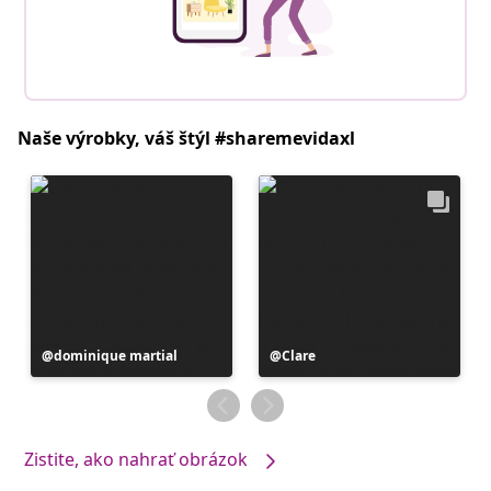
Naše výrobky, váš štýl #sharemevidaxl
Príspevok
dominique martial
Príspevok
Clare
zverejnil
zverejnil
Zistite, ako nahrať obrázok