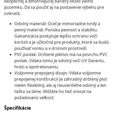
bezpečnej a dlhotrvajúcej bariéry okolo vášho
pozemku. Dá sa použiť aj na postavenie výbehu pre
zvieratá.
Odolný materiál: Oceľ je mimoriadne tvrdý a
pevný materiál. Ponúka pevnosť a stabilitu.
Galvanizácia poskytuje lepšiu ochranu voči
korózii a je užitočná pre produkty, ktoré sa budú
používať vonku a v drsnom prostredí.
PVC povlak: Drôtené pletivo má na povrchu PVC
povlak. Vďaka tomu je odolný voči UV žiareniu,
hrdzi a opotrebovaniu.
Vzájomne prepojený dizajn: Vďaka vzájomne
prepojenej konštrukcii je záhradný drôtený plot
nielen flexibilný, ale aj neuveriteľne odolný a len
ťažko sa láme. Môžete ho tiež orezať na
požadovanú veľkosť.
Špecifikácie