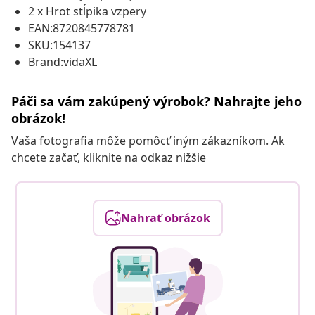
2 x Hrot stĺpika vzpery
EAN:8720845778781
SKU:154137
Brand:vidaXL
Páči sa vám zakúpený výrobok? Nahrajte jeho
obrázok!
Vaša fotografia môže pomôcť iným zákazníkom. Ak
chcete začať, kliknite na odkaz nižšie
Nahrať obrázok