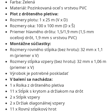
Farba: Zelená
Materiál: Pozinkovaná oceľ s vrstvou PVC
Plot z drôteného pletiva:
Rozmery plotu: 1 x 25 m (V x D)
Rozmery oka: 100 x 100 mm (D x Š)
Priemer hlavného drôtu: 1,5/1,9 mm (1,5 mm
oceľový drôt, 1,9 mm s vrstvou PVC)
Montážne súčiastky:
Rozmery rovného stĺpika (bez hrotu): 32 mm x 1,1
m (priemer x V)
Rozmery stĺpika vzpery (bez hrotu): 32 mm x 1,06 m
(priemer x V)
Výrobok je potrebné poskladať
V balení sa nachádza:
1 x Rolka z drôteného pletiva
11 x Stĺpik s krytom a držiakom na drôt
2 x Stĺpik vzpery
2 x Držiak diagonálnej vzpery
11 x Rovný stĺpikový hrot