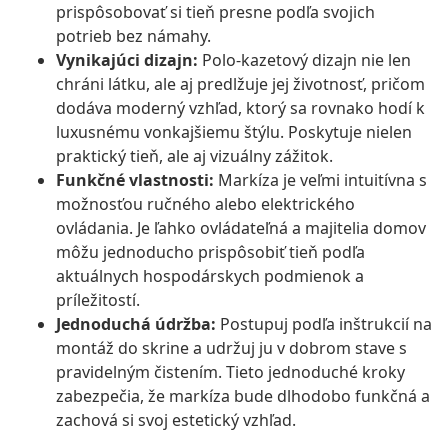
prispôsobovať si tieň presne podľa svojich
potrieb bez námahy.
Vynikajúci dizajn:
Polo-kazetový dizajn nie len
chráni látku, ale aj predlžuje jej životnosť, pričom
dodáva moderný vzhľad, ktorý sa rovnako hodí k
luxusnému vonkajšiemu štýlu. Poskytuje nielen
praktický tieň, ale aj vizuálny zážitok.
Funkčné vlastnosti:
Markíza je veľmi intuitívna s
možnosťou ručného alebo elektrického
ovládania. Je ľahko ovládateľná a majitelia domov
môžu jednoducho prispôsobiť tieň podľa
aktuálnych hospodárskych podmienok a
príležitostí.
Jednoduchá údržba:
Postupuj podľa inštrukcií na
montáž do skrine a udržuj ju v dobrom stave s
pravidelným čistením. Tieto jednoduché kroky
zabezpečia, že markíza bude dlhodobo funkčná a
zachová si svoj estetický vzhľad.