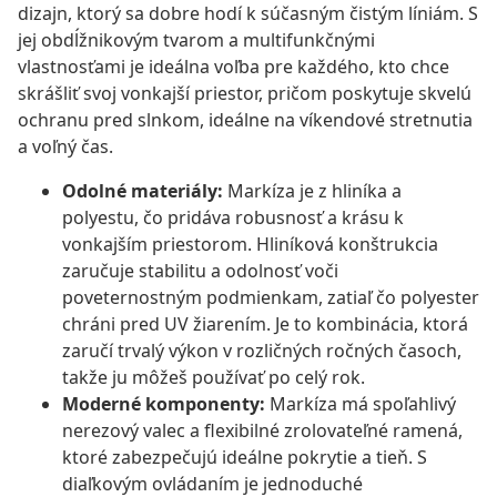
dizajn, ktorý sa dobre hodí k súčasným čistým líniám. S
jej obdĺžnikovým tvarom a multifunkčnými
vlastnosťami je ideálna voľba pre každého, kto chce
skrášliť svoj vonkajší priestor, pričom poskytuje skvelú
ochranu pred slnkom, ideálne na víkendové stretnutia
a voľný čas.
Odolné materiály:
Markíza je z hliníka a
polyestu, čo pridáva robusnosť a krásu k
vonkajším priestorom. Hliníková konštrukcia
zaručuje stabilitu a odolnosť voči
poveternostným podmienkam, zatiaľ čo polyester
chráni pred UV žiarením. Je to kombinácia, ktorá
zaručí trvalý výkon v rozličných ročných časoch,
takže ju môžeš používať po celý rok.
Moderné komponenty:
Markíza má spoľahlivý
nerezový valec a flexibilné zrolovateľné ramená,
ktoré zabezpečujú ideálne pokrytie a tieň. S
diaľkovým ovládaním je jednoduché