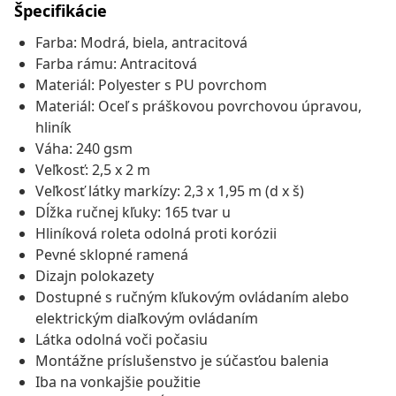
Špecifikácie
Farba: Modrá, biela, antracitová
Farba rámu: Antracitová
Materiál: Polyester s PU povrchom
Materiál: Oceľ s práškovou povrchovou úpravou,
hliník
Váha: 240 gsm
Veľkosť: 2,5 x 2 m
Veľkosť látky markízy: 2,3 x 1,95 m (d x š)
Dĺžka ručnej kľuky: 165 tvar u
Hliníková roleta odolná proti korózii
Pevné sklopné ramená
Dizajn polokazety
Dostupné s ručným kľukovým ovládaním alebo
elektrickým diaľkovým ovládaním
Látka odolná voči počasiu
Montážne príslušenstvo je súčasťou balenia
Iba na vonkajšie použitie