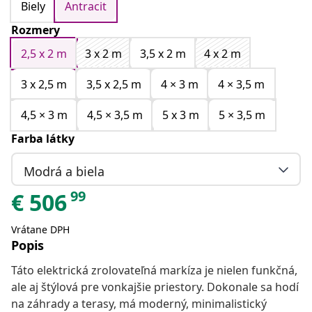
Biely
Antracit
Rozmery
2,5 x 2 m
3 x 2 m
3,5 x 2 m
4 x 2 m
3 x 2,5 m
3,5 x 2,5 m
4 × 3 m
4 × 3,5 m
4,5 × 3 m
4,5 × 3,5 m
5 x 3 m
5 × 3,5 m
Farba látky
Modrá a biela
99
€
506
Vrátane DPH
Popis
Táto elektrická zrolovateľná markíza je nielen funkčná,
ale aj štýlová pre vonkajšie priestory. Dokonale sa hodí
na záhrady a terasy, má moderný, minimalistický