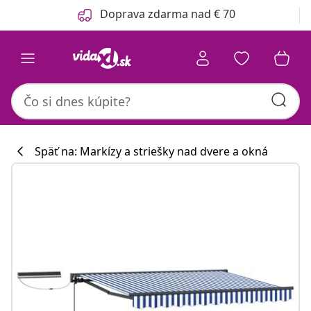
Predchádzajúce
Ďalšie
Doprava zdarma nad € 70
Späť na: Markízy a striešky nad dvere a okná