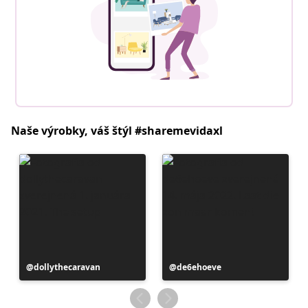
Naše výrobky, váš štýl #sharemevidaxl
Príspevok
dollythecaravan
Príspevok
de6ehoeve
zverejnil
zverejnil