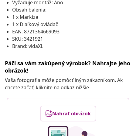
Vyžaduje montáž: Áno
Obsah balenia:
1 x Markíza
1 x Diaľkový ovládač
EAN: 8721364669093
SKU: 3421921
Brand: vidaXL
Páči sa vám zakúpený výrobok? Nahrajte jeho
obrázok!
Vaša fotografia môže pomôcť iným zákazníkom. Ak
chcete začať, kliknite na odkaz nižšie
Nahrať obrázok