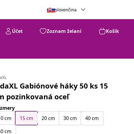
slovenčina
Účet
Zoznam želaní
Košík
daXL
idaXL Gabiónové háky 50 ks 15
m pozinkovaná oceľ
zmery
10 cm
15 cm
20 cm
30 cm
40 cm
50 cm