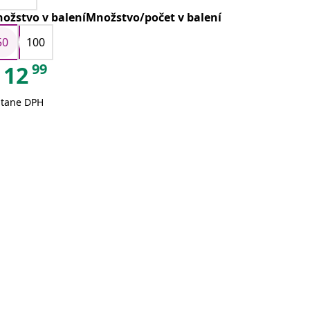
ožstvo v baleníMnožstvo/počet v balení
50
100
99
12
átane DPH