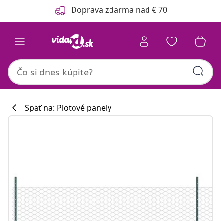
Predchádzajúce
Ďalšie
Doprava zdarma nad € 70
Späť na: Plotové panely