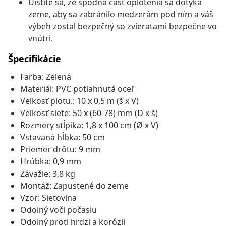
Uistite sa, že spodná časť oplotenia sa dotýka
zeme, aby sa zabránilo medzerám pod ním a váš
výbeh zostal bezpečný so zvieratami bezpečne vo
vnútri.
Špecifikácie
Farba: Zelená
Materiál: PVC potiahnutá oceľ
Veľkosť plotu.: 10 x 0,5 m (š x V)
Veľkosť siete: 50 x (60-78) mm (D x š)
Rozmery stĺpika: 1,8 x 100 cm (Ø x V)
Vstavaná hĺbka: 50 cm
Priemer drôtu: 9 mm
Hrúbka: 0,9 mm
Závažie: 3,8 kg
Montáž: Zapustené do zeme
Vzor: Sieťovina
Odolný voči počasiu
Odolný proti hrdzi a korózii