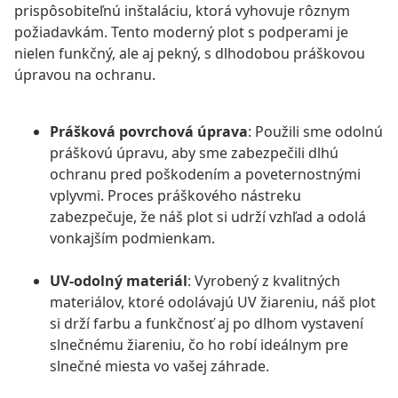
prispôsobiteľnú inštaláciu, ktorá vyhovuje rôznym
požiadavkám. Tento moderný plot s podperami je
nielen funkčný, ale aj pekný, s dlhodobou práškovou
úpravou na ochranu.
Prášková povrchová úprava
: Použili sme odolnú
práškovú úpravu, aby sme zabezpečili dlhú
ochranu pred poškodením a poveternostnými
vplyvmi. Proces práškového nástreku
zabezpečuje, že náš plot si udrží vzhľad a odolá
vonkajším podmienkam.
UV-odolný materiál
: Vyrobený z kvalitných
materiálov, ktoré odolávajú UV žiareniu, náš plot
si drží farbu a funkčnosť aj po dlhom vystavení
slnečnému žiareniu, čo ho robí ideálnym pre
slnečné miesta vo vašej záhrade.