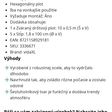
Hexagonálny plot
Iba na vonkajšie použitie
Vyžaduje montáž: Áno
Dodávka obsahuje:
1 x Zváraný drôtový plot: 10 x 0,5 m (Š x V)
5 x Stĺp: 1,8 x 100 cm (Ø x V)
EAN: 8721158929181
SKU: 3336671
Brand: vidaXL
Výhody
Vyrobené z robustnej ocele, aby to vydržalo
dlhodobo
Navrhnuté tak, aby zvládlo rôzne počasie a zostalo
odolné
Šesťuholníkový tvar je funkčný a dodáva trendy
atmosféru
Páči sa vám zakúpený výrobok? Nahrajte jeho