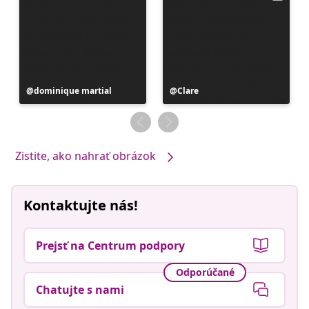
Príspevok
dominique martial
Príspevok
Clare
zverejnil
zverejnil
Zistite, ako nahrať obrázok
Kontaktujte nás!
Prejsť na Centrum podpory
Odporúčané
Chatujte s nami