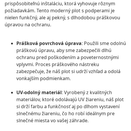
prispôsobiteľnú inštaláciu, ktorá vyhovuje rôznym
požiadavkám. Tento moderný plot s podperami je
nielen funkčný, ale aj pekný, s dlhodobou práškovou
úpravou na ochranu.
Prášková povrchová úprava
: Použili sme odolnú
práškovú úpravu, aby sme zabezpečili dlhú
ochranu pred poškodením a poveternostnými
vplyvmi. Proces práškového nástreku
zabezpečuje, že náš plot si udrží vzhľad a odolá
vonkajším podmienkam.
UV-odolný materiál
: Vyrobený z kvalitných
materiálov, ktoré odolávajú UV žiareniu, náš plot
si drží farbu a funkčnosť aj po dlhom vystavení
slnečnému žiareniu, čo ho robí ideálnym pre
slnečné miesta vo vašej záhrade.