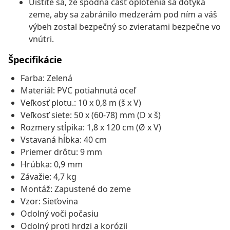
Uistite sa, že spodná časť oplotenia sa dotýka
zeme, aby sa zabránilo medzerám pod ním a váš
výbeh zostal bezpečný so zvieratami bezpečne vo
vnútri.
Špecifikácie
Farba: Zelená
Materiál: PVC potiahnutá oceľ
Veľkosť plotu.: 10 x 0,8 m (š x V)
Veľkosť siete: 50 x (60-78) mm (D x š)
Rozmery stĺpika: 1,8 x 120 cm (Ø x V)
Vstavaná hĺbka: 40 cm
Priemer drôtu: 9 mm
Hrúbka: 0,9 mm
Závažie: 4,7 kg
Montáž: Zapustené do zeme
Vzor: Sieťovina
Odolný voči počasiu
Odolný proti hrdzi a korózii