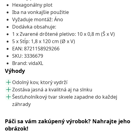
Hexagonálny plot
Iba na vonkajšie použitie
Vyžaduje montáž: Áno
Dodávka obsahuje:
1 x Zvarené drôtené pletivo: 10 x 0,8 m (Š x V)
5 x Stĺp: 1,8 x 120 cm (Ø x V)
EAN: 8721158929266
SKU: 3336679
Brand: vidaXL
Výhody
Odolný kov, ktorý vydrží
Zostáva jasná a kvalitná aj na slnku
Šesťuholníkový tvar skvele zapadne do každej
záhrady
Páči sa vám zakúpený výrobok? Nahrajte jeho
obrázok!