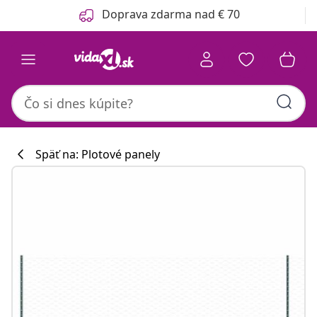
Predchádzajúce
Ďalšie
Doprava zdarma nad € 70
Späť na: Plotové panely