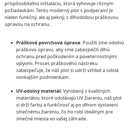
prispôsobiteľnú inštaláciu, ktorá vyhovuje rôznym
požiadavkám. Tento moderný plot s podperami je
nielen funkčný, ale aj pekný, s dlhodobou práškovou
úpravou na ochranu.
Prášková povrchová úprava
: Použili sme odolnú
práškovú úpravu, aby sme zabezpečili dlhú
ochranu pred poškodením a poveternostnými
vplyvmi. Proces práškového nástreku
zabezpečuje, že náš plot si udrží vzhľad a odolá
vonkajším podmienkam.
UV-odolný materiál
: Vyrobený z kvalitných
materiálov, ktoré odolávajú UV žiareniu, náš plot
si drží farbu a funkčnosť aj po dlhom vystavení
slnečnému žiareniu, čo ho robí ideálnym pre
slnečné miesta vo vašej záhrade.