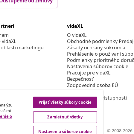
Odstúpenie od zmluvy
rtneri
vidaXL
gram
O vidaXL
e vidaXL
Obchodné podmienky Predajc
 oblasti marketingu
Zásady ochrany súkromia
Prehlásenie o používaní súbo
Podmienky prioritného doruč
Nastavenia súborov cookie
Pracujte pre vidaXL
Bezpečnosť
Zodpovedná osoba EÚ
Politikou EPR
Prehlásenie o prístupnosti
Prijať všetky súbory cookie
 analýzu
 našimi
enie o
Zamietnuť všetky
© 2008-2026 
Nastavenia súborov cookie