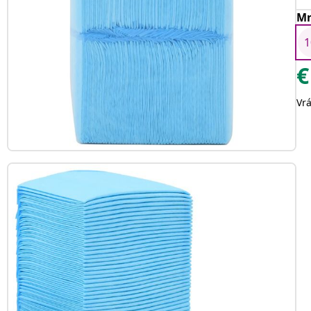
Mn
1
€
Vr