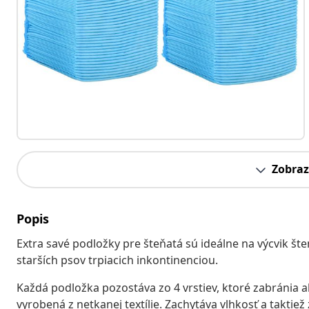
Zobraz
Popis
Extra savé podložky pre šteňatá sú ideálne na výcvik št
starších psov trpiacich inkontinenciou.
Každá podložka pozostáva zo 4 vrstiev, ktoré zabránia a
vyrobená z netkanej textílie. Zachytáva vlhkosť a takti