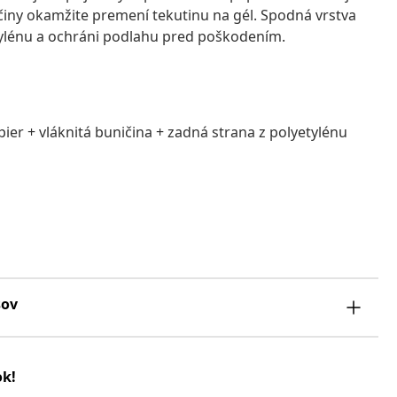
činy okamžite premení tekutinu na gél. Spodná vrstva
tylénu a ochráni podlahu pred poškodením.
pier + vláknitá buničina + zadná strana z polyetylénu
sov
ok!