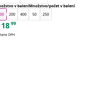
ožstvo v baleníMnožstvo/počet v balení
00
200
400
50
250
99
18
átane DPH