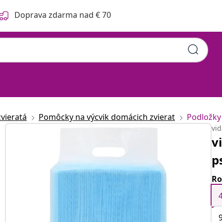
Doprava zdarma nad € 70
vieratá
Pomôcky na výcvik domácich zvierat
Podložky 
vi
v
p
Ro