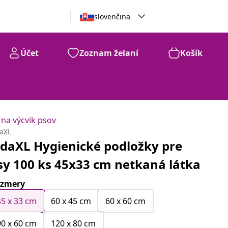
slovenčina
Účet
Zoznam želaní
Košík
na výcvik psov
daXL
idaXL Hygienické podložky pre
sy 100 ks 45x33 cm netkaná látka
zmery
45 x 33 cm
60 x 45 cm
60 x 60 cm
90 x 60 cm
120 x 80 cm