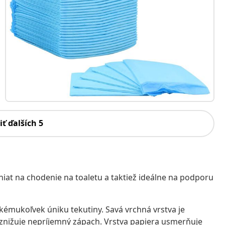
iť ďalších 5
eniat na chodenie na toaletu a taktiež ideálne na podporu
kémukoľvek úniku tekutiny. Savá vrchná vrstva je
ež znižuje nepríjemný zápach. Vrstva papiera usmerňuje