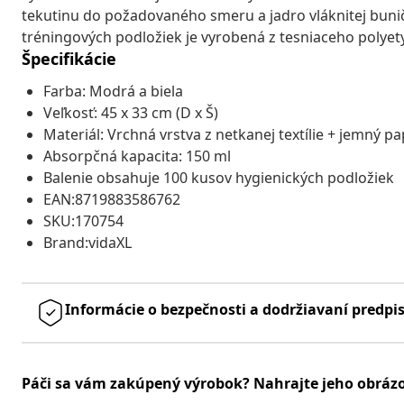
tekutinu do požadovaného smeru a jadro vláknitej buni
tréningových podložiek je vyrobená z tesniaceho polye
Špecifikácie
Farba: Modrá a biela
Veľkosť: 45 x 33 cm (D x Š)
Materiál: Vrchná vrstva z netkanej textílie + jemný pa
Absorpčná kapacita: 150 ml
Balenie obsahuje 100 kusov hygienických podložiek
EAN:8719883586762
SKU:170754
Brand:vidaXL
Informácie o bezpečnosti a dodržiavaní predpi
Páči sa vám zakúpený výrobok? Nahrajte jeho obráz