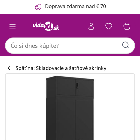
Predchádzajúce
Ďalšie
Doprava zdarma nad € 70
Späť na: Skladovacie a šatňové skrinky