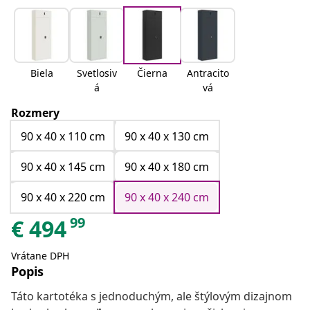
Biela
Svetlosiv
Čierna
Antracito
á
vá
Rozmery
90 x 40 x 110 cm
90 x 40 x 130 cm
90 x 40 x 145 cm
90 x 40 x 180 cm
90 x 40 x 220 cm
90 x 40 x 240 cm
99
€
494
Vrátane DPH
Popis
Táto kartotéka s jednoduchým, ale štýlovým dizajnom