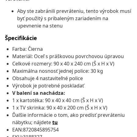
Aby ste zabránili prevráteniu, tento výrobok musí
byť použitý s pribaleným zariadením na
upevnenie na stenu
Špecifikácie
Farba: Čierna
Materiál: Oceľ s práškovou povrchovou úpravou
Celkové rozmery: 90 x 40 x 240 cm (Š x H x V)
Maximálna nosnosť jednej police: 30 kg
Obsahuje 4 nastaviteľné police
Výrobok je potrebné poskladať
V balení sa nachádza:
1 x kartotéka: 90 x 40 x 40 cm (Š x H x V)
1 x TV skrinka: 90 x 40 x 200 cm (Š x H x V)
Ďalšie informácie o tom, ako predísť prevráteniu
nábytku; nájdete
tu
EAN:8720845895754