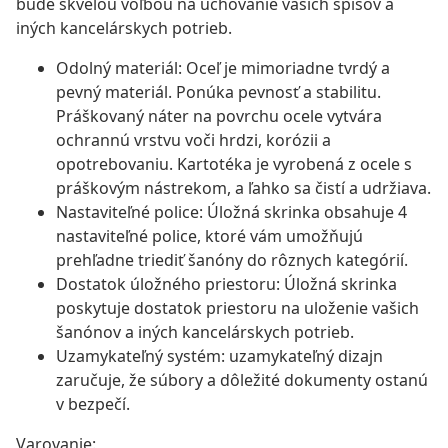
bude skvelou voľbou na uchovanie vašich spisov a
iných kancelárskych potrieb.
Odolný materiál: Oceľ je mimoriadne tvrdý a
pevný materiál. Ponúka pevnosť a stabilitu.
Práškovaný náter na povrchu ocele vytvára
ochrannú vrstvu voči hrdzi, korózii a
opotrebovaniu. Kartotéka je vyrobená z ocele s
práškovým nástrekom, a ľahko sa čistí a udržiava.
Nastaviteľné police: Úložná skrinka obsahuje 4
nastaviteľné police, ktoré vám umožňujú
prehľadne triediť šanóny do rôznych kategórií.
Dostatok úložného priestoru: Úložná skrinka
poskytuje dostatok priestoru na uloženie vašich
šanónov a iných kancelárskych potrieb.
Uzamykateľný systém: uzamykateľný dizajn
zaručuje, že súbory a dôležité dokumenty ostanú
v bezpečí.
Varovanie: