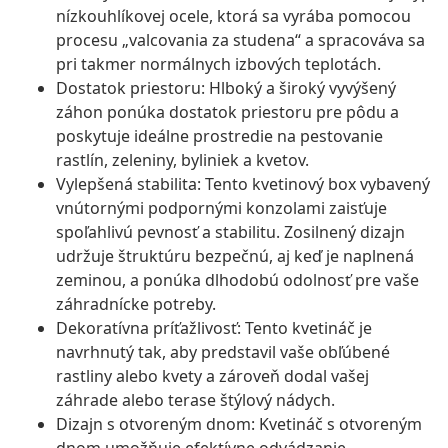
nízkouhlíkovej ocele, ktorá sa vyrába pomocou
procesu „valcovania za studena“ a spracováva sa
pri takmer normálnych izbových teplotách.
Dostatok priestoru: Hlboký a široký vyvýšený
záhon ponúka dostatok priestoru pre pôdu a
poskytuje ideálne prostredie na pestovanie
rastlín, zeleniny, byliniek a kvetov.
Vylepšená stabilita: Tento kvetinový box vybavený
vnútornými podpornými konzolami zaisťuje
spoľahlivú pevnosť a stabilitu. Zosilnený dizajn
udržuje štruktúru bezpečnú, aj keď je naplnená
zeminou, a ponúka dlhodobú odolnosť pre vaše
záhradnícke potreby.
Dekoratívna príťažlivosť: Tento kvetináč je
navrhnutý tak, aby predstavil vaše obľúbené
rastliny alebo kvety a zároveň dodal vašej
záhrade alebo terase štýlový nádych.
Dizajn s otvoreným dnom: Kvetináč s otvoreným