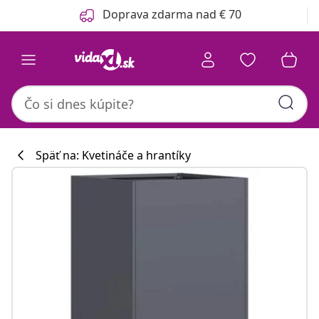
Predchádzajúce
Ďalšie
Doprava zdarma nad € 70
Späť na: Kvetináče a hrantíky