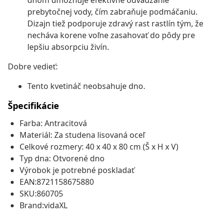
dnom umožňuje efektívne odvádzanie
prebytočnej vody, čím zabraňuje podmáčaniu.
Dizajn tiež podporuje zdravý rast rastlín tým, že
necháva korene voľne zasahovať do pôdy pre
lepšiu absorpciu živín.
Dobre vedieť:
Tento kvetináč neobsahuje dno.
Špecifikácie
Farba: Antracitová
Materiál: Za studena lisovaná oceľ
Celkové rozmery: 40 x 40 x 80 cm (Š x H x V)
Typ dna: Otvorené dno
Výrobok je potrebné poskladať
EAN:8721158675880
SKU:860705
Brand:vidaXL