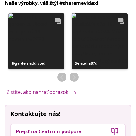
Naše výrobky, váš štýl #sharemevidaxl
Príspevok
garden_addicted_
Príspevok
natalia87d
zverejnil
zverejnil
Zistite, ako nahrať obrázok
Kontaktujte nás!
Prejsť na Centrum podpory