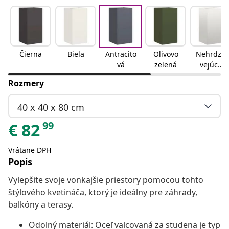
Čierna
Biela
Antracito
Olivovo
Nehrdza
vá
zelená
vejúca
oceľ
Rozmery
40 x 40 x 80 cm
99
€
82
Vrátane DPH
Popis
Vylepšite svoje vonkajšie priestory pomocou tohto
štýlového kvetináča, ktorý je ideálny pre záhrady,
balkóny a terasy.
Odolný materiál: Oceľ valcovaná za studena je typ