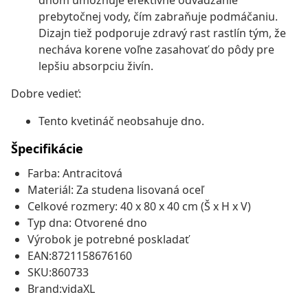
dnom umožňuje efektívne odvádzanie
prebytočnej vody, čím zabraňuje podmáčaniu.
Dizajn tiež podporuje zdravý rast rastlín tým, že
necháva korene voľne zasahovať do pôdy pre
lepšiu absorpciu živín.
Dobre vedieť:
Tento kvetináč neobsahuje dno.
Špecifikácie
Farba: Antracitová
Materiál: Za studena lisovaná oceľ
Celkové rozmery: 40 x 80 x 40 cm (Š x H x V)
Typ dna: Otvorené dno
Výrobok je potrebné poskladať
EAN:8721158676160
SKU:860733
Brand:vidaXL