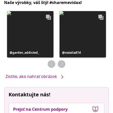
Naše výrobky, váš štýl #sharemevidaxl
Príspevok
garden_addicted_
Príspevok
natalia87d
zverejnil
zverejnil
Zistite, ako nahrať obrázok
Kontaktujte nás!
Prejsť na Centrum podpory