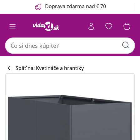
Predchádzajúce
Ďalšie
Doprava zdarma nad € 70
Späť na: Kvetináče a hrantíky