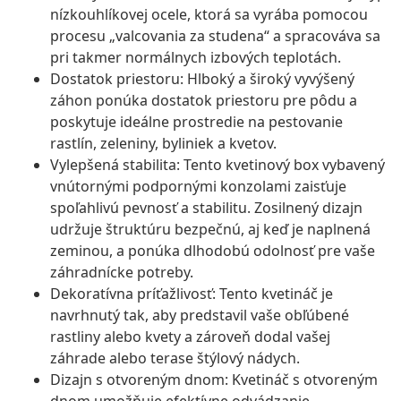
nízkouhlíkovej ocele, ktorá sa vyrába pomocou
procesu „valcovania za studena“ a spracováva sa
pri takmer normálnych izbových teplotách.
Dostatok priestoru: Hlboký a široký vyvýšený
záhon ponúka dostatok priestoru pre pôdu a
poskytuje ideálne prostredie na pestovanie
rastlín, zeleniny, byliniek a kvetov.
Vylepšená stabilita: Tento kvetinový box vybavený
vnútornými podpornými konzolami zaisťuje
spoľahlivú pevnosť a stabilitu. Zosilnený dizajn
udržuje štruktúru bezpečnú, aj keď je naplnená
zeminou, a ponúka dlhodobú odolnosť pre vaše
záhradnícke potreby.
Dekoratívna príťažlivosť: Tento kvetináč je
navrhnutý tak, aby predstavil vaše obľúbené
rastliny alebo kvety a zároveň dodal vašej
záhrade alebo terase štýlový nádych.
Dizajn s otvoreným dnom: Kvetináč s otvoreným