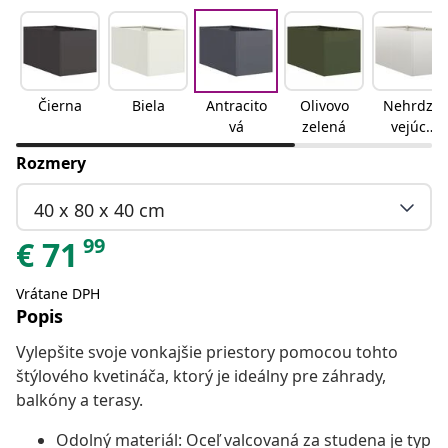
Čierna
Biela
Antracito
Olivovo
Nehrdza
vá
zelená
vejúca
oceľ
Rozmery
40 x 80 x 40 cm
99
€
71
Vrátane DPH
Popis
Vylepšite svoje vonkajšie priestory pomocou tohto
štýlového kvetináča, ktorý je ideálny pre záhrady,
balkóny a terasy.
Odolný materiál: Oceľ valcovaná za studena je typ