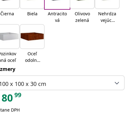
Čierna
Biela
Antracito
Olivovo
Nehrdza
vá
zelená
vejúca
oceľ
Pozinkov
Oceľ
aná oceľ
odolná
voči
zmery
povetern
ostným
100 x 100 x 30 cm
vplyvom
99
80
átane DPH