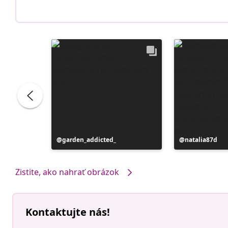
Príspevok
garden_addicted_
Príspevok
natalia87d
zverejnil
zverejnil
Zistite, ako nahrať obrázok
Kontaktujte nás!