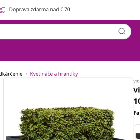
Doprava zdarma nad € 70
dkárčenie
Kvetináče a hrantíky
vi
v
1
Fa