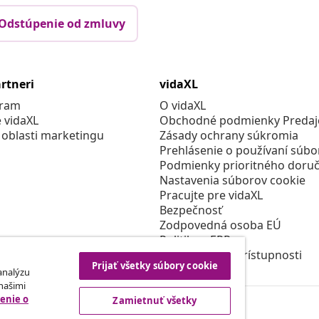
Odstúpenie od zmluvy
rtneri
vidaXL
gram
O vidaXL
e vidaXL
Obchodné podmienky Predajc
 oblasti marketingu
Zásady ochrany súkromia
Prehlásenie o používaní súbo
Podmienky prioritného doruč
Nastavenia súborov cookie
Pracujte pre vidaXL
Bezpečnosť
Zodpovedná osoba EÚ
Politikou EPR
Prehlásenie o prístupnosti
Prijať všetky súbory cookie
 analýzu
 našimi
enie o
Zamietnuť všetky