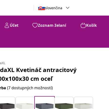
slovenčina
Účet
Zoznam želaní
Košík
daXL
idaXL Kvetináč antracitový
00x100x30 cm oceľ
rba
(7 dostupných možností)