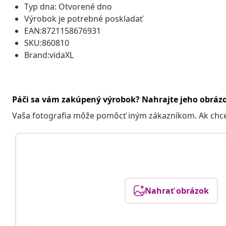
Typ dna: Otvorené dno
Výrobok je potrebné poskladať
EAN:8721158676931
SKU:860810
Brand:vidaXL
Páči sa vám zakúpený výrobok? Nahrajte jeho obráz
Vaša fotografia môže pomôcť iným zákazníkom. Ak chcete
Nahrať obrázok