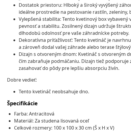
Dostatok priestoru: Hlboký a široký vyvýšený záh
ideálne prostredie na pestovanie rastlín, zeleniny, b
Vylepšená stabilita: Tento kvetinový box vybavený
pevnosť a stabilitu. Zosilnený dizajn udržuje štru
dlhodobú odolnosť pre vaše záhradnícke potreby.
Dekoratívna príťažlivosť: Tento kvetináč je navrhnu
a zároveň dodal vašej záhrade alebo terase štýlov
Dizajn s otvoreným dnom: Kvetináč s otvoreným d
čím zabraňuje podmáčaniu. Dizajn tiež podporuje z
zasahovať do pôdy pre lepšiu absorpciu živín.
Dobre vedieť:
Tento kvetináč neobsahuje dno.
Špecifikácie
Farba: Antracitová
Materiál: Za studena lisovaná oceľ
Celkové rozmery: 100 x 100 x 30 cm (Š x H x V)