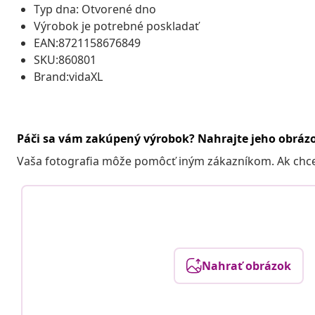
Typ dna: Otvorené dno
Výrobok je potrebné poskladať
EAN:8721158676849
SKU:860801
Brand:vidaXL
Páči sa vám zakúpený výrobok? Nahrajte jeho obráz
Vaša fotografia môže pomôcť iným zákazníkom. Ak chcete
Nahrať obrázok