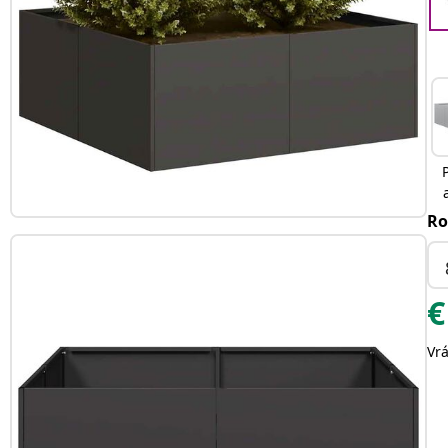
Ro
€
Vr