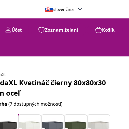
slovenčina
Účet
Zoznam želaní
Košík
daXL
idaXL Kvetináč čierny 80x80x30
m oceľ
rba
(7 dostupných možností)