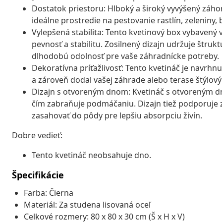
Dostatok priestoru: Hlboký a široký vyvýšený záh
ideálne prostredie na pestovanie rastlín, zeleniny, b
Vylepšená stabilita: Tento kvetinový box vybavený
pevnosť a stabilitu. Zosilnený dizajn udržuje štru
dlhodobú odolnosť pre vaše záhradnícke potreby.
Dekoratívna príťažlivosť: Tento kvetináč je navrhnu
a zároveň dodal vašej záhrade alebo terase štýlov
Dizajn s otvoreným dnom: Kvetináč s otvoreným d
čím zabraňuje podmáčaniu. Dizajn tiež podporuje z
zasahovať do pôdy pre lepšiu absorpciu živín.
Dobre vedieť:
Tento kvetináč neobsahuje dno.
Špecifikácie
Farba: Čierna
Materiál: Za studena lisovaná oceľ
Celkové rozmery: 80 x 80 x 30 cm (Š x H x V)