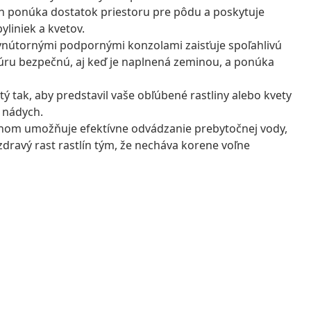
on ponúka dostatok priestoru pre pôdu a poskytuje
yliniek a kvetov.
 vnútornými podpornými konzolami zaisťuje spoľahlivú
ktúru bezpečnú, aj keď je naplnená zeminou, a ponúka
tý tak, aby predstavil vaše obľúbené rastliny alebo kvety
ý nádych.
nom umožňuje efektívne odvádzanie prebytočnej vody,
dravý rast rastlín tým, že necháva korene voľne