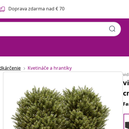
Doprava zdarma nad € 70
dkárčenie
Kvetináče a hrantíky
vi
v
c
Fa