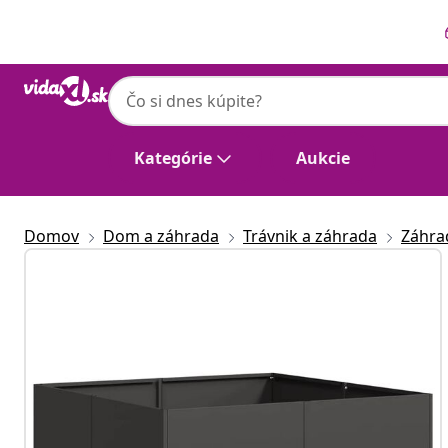
Predchádzajúce
Ďalšie
Kategórie
Aukcie
Domov
Dom a záhrada
Trávnik a záhrada
Záhra