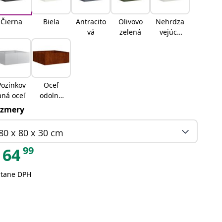
Čierna
Biela
Antracito
Olivovo
Nehrdza
vá
zelená
vejúca
oceľ
Pozinkov
Oceľ
aná oceľ
odolná
voči
zmery
povetern
ostným
80 x 80 x 30 cm
vplyvom
99
64
átane DPH