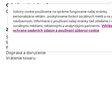
Odstúpenie od zmluvy
Odošlite žiadosť o odstúpenie od vašej objednávky.
Súbory cookie používame na správne fungovanie našej stránky,
personalizácia reklám , poskytovanie funkcií sociálnych médií a na
návštevnosti. Informácie o používaní našej stránky tiež zdieľame s
sociálnymi médiami, reklamnými a analytickými partnermi.
Vyhlás
Zákaznícky Servis
Obchodní pa
ochrane osobných údajov a používaní súborov cookie
Sledujte svoju objednávku
Affiliate Pro
Môj účet
Vyrábajte pr
Platba
Spolupráca v
Doprava a doručenie
Vrátenie tovaru
Informácie o výrobku
Objednávka