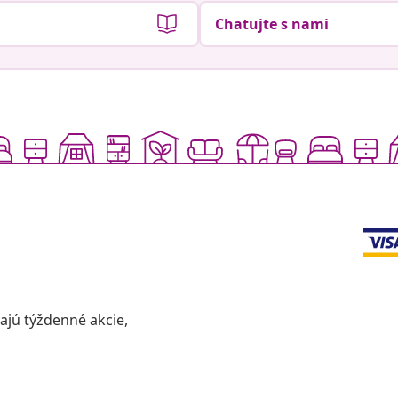
Chatujte s nami
vajú týždenné akcie,