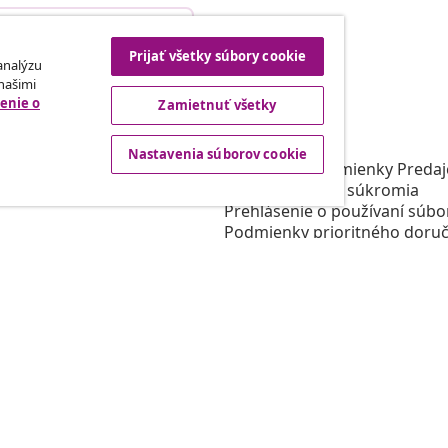
Odstúpenie od zmluvy
Prijať všetky súbory cookie
 analýzu
 našimi
enie o
Zamietnuť všetky
rtneri
vidaXL
gram
O vidaXL
Nastavenia súborov cookie
e vidaXL
Obchodné podmienky Predajc
 oblasti marketingu
Zásady ochrany súkromia
Prehlásenie o používaní súbo
Podmienky prioritného doruč
Nastavenia súborov cookie
Pracujte pre vidaXL
Bezpečnosť
Zodpovedná osoba EÚ
Politikou EPR
Prehlásenie o prístupnosti