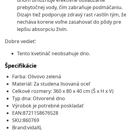
dnom umožňuje efektívne odvádzanie
prebytočnej vody, čím zabraňuje podmáčaniu.
Dizajn tiež podporuje zdravý rast rastlín tým, že
necháva korene voľne zasahovať do pôdy pre
lepšiu absorpciu živín.
Dobre vedieť:
Tento kvetináč neobsahuje dno.
Špecifikácie
Farba: Olivovo zelená
Materiál: Za studena lisovaná oceľ
Celkové rozmery: 360 x 80 x 40 cm (Š x H x V)
Typ dna: Otvorené dno
Výrobok je potrebné poskladať
EAN:8721158676528
SKU:860769
Brand:vidaXL