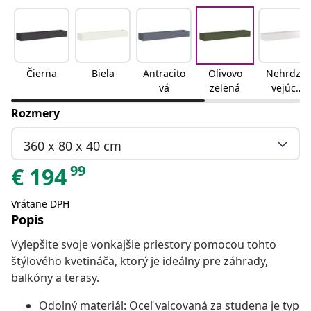
Čierna
Biela
Antracito
Olivovo
Nehrdza
vá
zelená
vejúca
oceľ
Rozmery
360 x 80 x 40 cm
99
€
194
Vrátane DPH
Popis
Vylepšite svoje vonkajšie priestory pomocou tohto
štýlového kvetináča, ktorý je ideálny pre záhrady,
balkóny a terasy.
Odolný materiál: Oceľ valcovaná za studena je typ