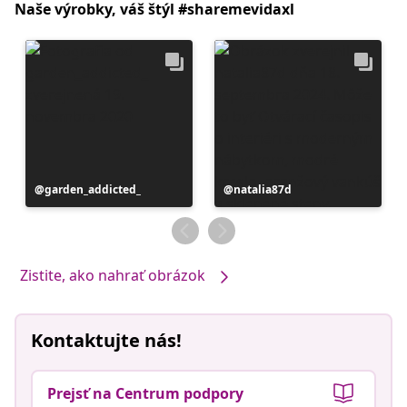
Naše výrobky, váš štýl #sharemevidaxl
Príspevok
garden_addicted_
Príspevok
natalia87d
zverejnil
zverejnil
Zistite, ako nahrať obrázok
Kontaktujte nás!
Prejsť na Centrum podpory