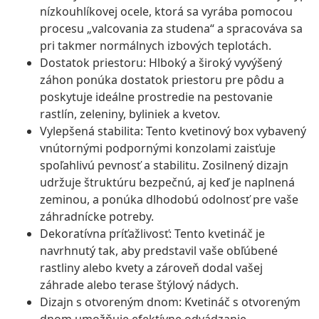
nízkouhlíkovej ocele, ktorá sa vyrába pomocou
procesu „valcovania za studena“ a spracováva sa
pri takmer normálnych izbových teplotách.
Dostatok priestoru: Hlboký a široký vyvýšený
záhon ponúka dostatok priestoru pre pôdu a
poskytuje ideálne prostredie na pestovanie
rastlín, zeleniny, byliniek a kvetov.
Vylepšená stabilita: Tento kvetinový box vybavený
vnútornými podpornými konzolami zaisťuje
spoľahlivú pevnosť a stabilitu. Zosilnený dizajn
udržuje štruktúru bezpečnú, aj keď je naplnená
zeminou, a ponúka dlhodobú odolnosť pre vaše
záhradnícke potreby.
Dekoratívna príťažlivosť: Tento kvetináč je
navrhnutý tak, aby predstavil vaše obľúbené
rastliny alebo kvety a zároveň dodal vašej
záhrade alebo terase štýlový nádych.
Dizajn s otvoreným dnom: Kvetináč s otvoreným