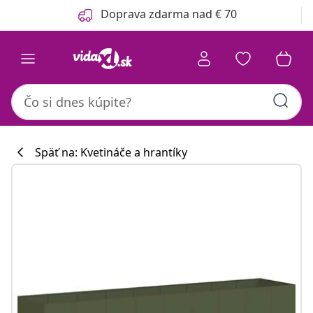
Predchádzajúce
Ďalšie
Doprava zdarma nad € 70
Späť na: Kvetináče a hrantíky