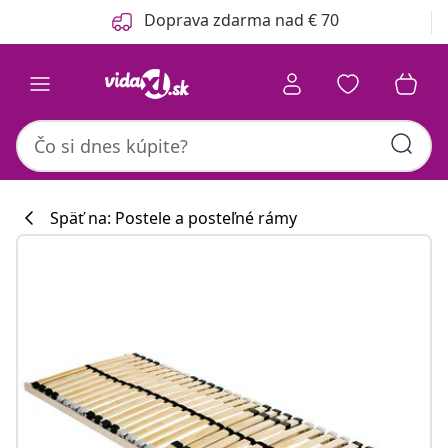
Predchádzajúce
Ďalšie
Doprava zdarma nad € 70
Späť na: Postele a posteľné rámy