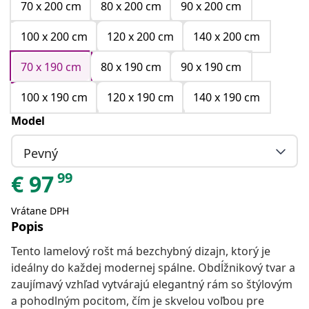
70 x 200 cm
80 x 200 cm
90 x 200 cm
100 x 200 cm
120 x 200 cm
140 x 200 cm
70 x 190 cm
80 x 190 cm
90 x 190 cm
100 x 190 cm
120 x 190 cm
140 x 190 cm
Model
Pevný
99
€
97
Vrátane DPH
Popis
Tento lamelový rošt má bezchybný dizajn, ktorý je
ideálny do každej modernej spálne. Obdĺžnikový tvar a
zaujímavý vzhľad vytvárajú elegantný rám so štýlovým
a pohodlným pocitom, čím je skvelou voľbou pre