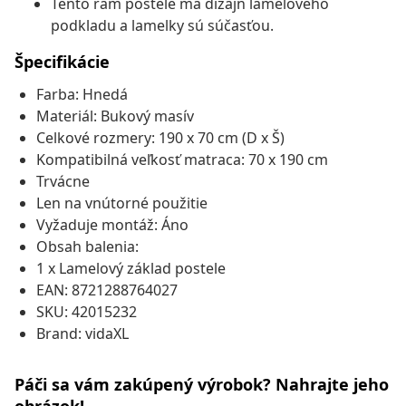
Tento rám postele má dizajn lamelového
podkladu a lamelky sú súčasťou.
Špecifikácie
Farba: Hnedá
Materiál: Bukový masív
Celkové rozmery: 190 x 70 cm (D x Š)
Kompatibilná veľkosť matraca: 70 x 190 cm
Trvácne
Len na vnútorné použitie
Vyžaduje montáž: Áno
Obsah balenia:
1 x Lamelový základ postele
EAN: 8721288764027
SKU: 42015232
Brand: vidaXL
Páči sa vám zakúpený výrobok? Nahrajte jeho