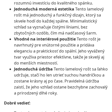
rozumnú investíciu do kvalitného spánku.
Jednoduchá moderná estetika
Tento lamelový
rošt má jednoduchý a funkčný dizajn, ktorý sa
skvele hodí do každej spálne. Minimalistický
vzhľad sa vyznačuje čistými líniami, bez
zbytočných ozdôb, čím má nadčasový šarm.
Vhodné na interiérové použitie
Tento rošt je
navrhnutý pre vnútorné použitie a pridáva
eleganciu a praktickosť do spální. Jeho vyvážený
tvar využíva priestor efektívne, takže je skvelý aj
do menších miestností.
Jednoduchá údržba
Tento lamelový rošt sa ľahko
udržuje, stačí ho len utrieť suchou handričkou a
zostane krásny aj po čase. Pravidelná údržba
zaistí, že jeho vzhľad ostane bezchybne zachovalý
a prirodzený dlhé roky.
Dobré vedieť: