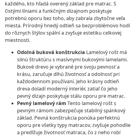
každého, kto hľadá overený základ pre matrac. S
čistými líniami a funkčným dizajnom poskytuje
potrebnú oporu bez toho, aby zabrala zbytočne veľa
miesta. Prírodný hnedý odtieň sa bezproblémovo hodí
do rôznych štýlov spální a zvyšuje estetiku celkovej
miestnosti.
Odolná buková konštrukcia
Lamelový rošt má
silnú štruktúru s masívnymi bukovými lamelami.
Bukové drevo je vybrané pre svoju pevnosť a
krásu, zaručuje dlhú životnosť a odolnosť pri
každodennom používaní. Jeho krásny odtieň
dreva doladí moderný interiér, zatiaľ čo jeho
pevný dizajn poskytuje stálu oporu pre matrac.
Pevný lamelový rám
Tento lamelový rošt s
pevným rámom zabezpečuje stabilný spánkový
základ. Pevná konštrukcia ponúka perfektnú
oporu pre všetky typy matracov, zvyšuje pohodlie
a predlžuje životnosť matraca, čo z neho robí