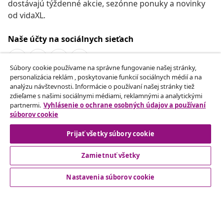
dostávajú týždenné akcie, sezónne ponuky a novinky
od vidaXL.
Naše účty na sociálnych sieťach
Súbory cookie používame na správne fungovanie našej stránky,
personalizácia reklám , poskytovanie funkcií sociálnych médií a na
Odstúpenie od zmluvy
analýzu návštevnosti. Informácie o používaní našej stránky tiež
zdieľame s našimi sociálnymi médiami, reklamnými a analytickými
Odošlite žiadosť o odstúpenie od vašej objednávky.
partnermi.
Vyhlásenie o ochrane osobných údajov a používaní
súborov cookie
Odstúpenie od zmluvy
Prijať všetky súbory cookie
Zamietnuť všetky
Zákaznícky Servis
Nastavenia súborov cookie
Obchodní partneri