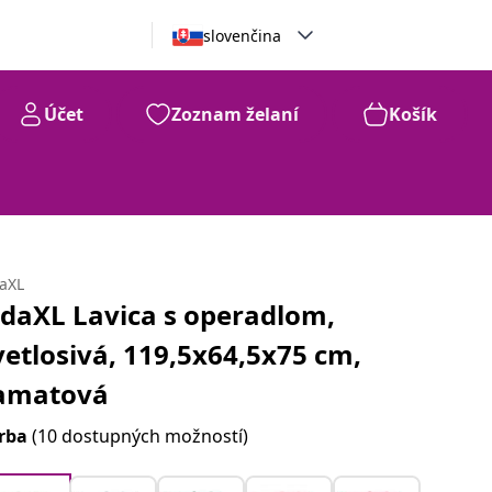
slovenčina
Účet
Zoznam želaní
Košík
daXL
idaXL Lavica s operadlom,
vetlosivá, 119,5x64,5x75 cm,
amatová
rba
(10 dostupných možností)