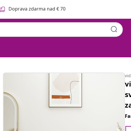
Doprava zdarma nad € 70
vi
v
s
z
Fa