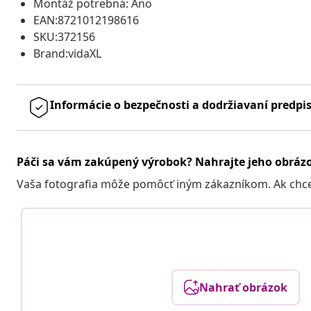
Montáž potrebná: Áno
EAN:8721012198616
SKU:372156
Brand:vidaXL
Informácie o bezpečnosti a dodržiavaní predpi
Páči sa vám zakúpený výrobok? Nahrajte jeho obráz
Vaša fotografia môže pomôcť iným zákazníkom. Ak chcete
Nahrať obrázok