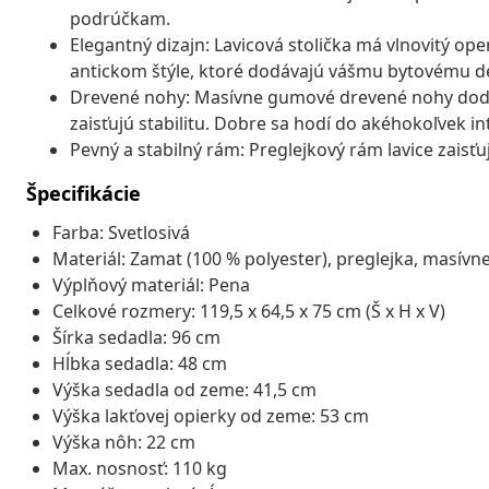
podrúčkam.
Elegantný dizajn: Lavicová stolička má vlnovitý o
antickom štýle, ktoré dodávajú vášmu bytovému d
Drevené nohy: Masívne gumové drevené nohy dodá
zaisťujú stabilitu. Dobre sa hodí do akéhokoľvek in
Pevný a stabilný rám: Preglejkový rám lavice zaisťuj
Špecifikácie
Farba: Svetlosivá
Materiál: Zamat (100 % polyester), preglejka, masív
Výplňový materiál: Pena
Celkové rozmery: 119,5 x 64,5 x 75 cm (Š x H x V)
Šírka sedadla: 96 cm
Hĺbka sedadla: 48 cm
Výška sedadla od zeme: 41,5 cm
Výška lakťovej opierky od zeme: 53 cm
Výška nôh: 22 cm
Max. nosnosť: 110 kg