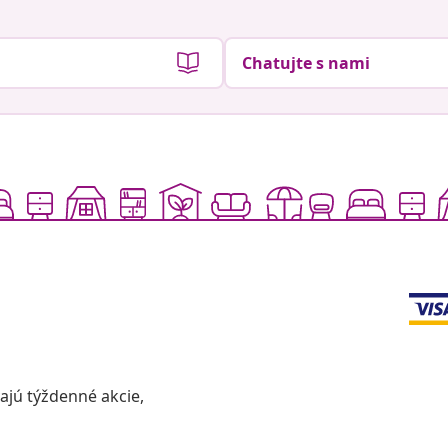
Chatujte s nami
vajú týždenné akcie,