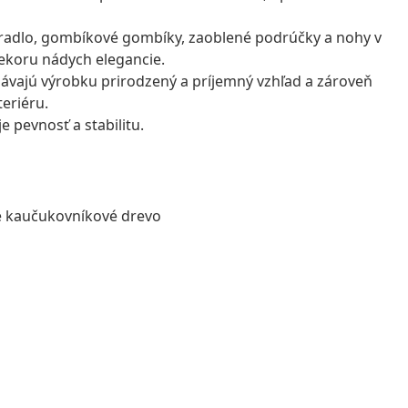
peradlo, gombíkové gombíky, zaoblené podrúčky a nohy v
ekoru nádych elegancie.
vajú výrobku prirodzený a príjemný vzhľad a zároveň
teriéru.
e pevnosť a stabilitu.
ne kaučukovníkové drevo