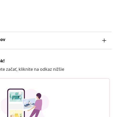
sov
ok!
 začať, kliknite na odkaz nižšie