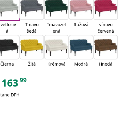
Svetlosiv
Tmavo
Tmavozel
Ružová
vínovo
á
šedá
ená
červená
Čierna
Žltá
Krémová
Modrá
Hnedá
99
163
átane DPH