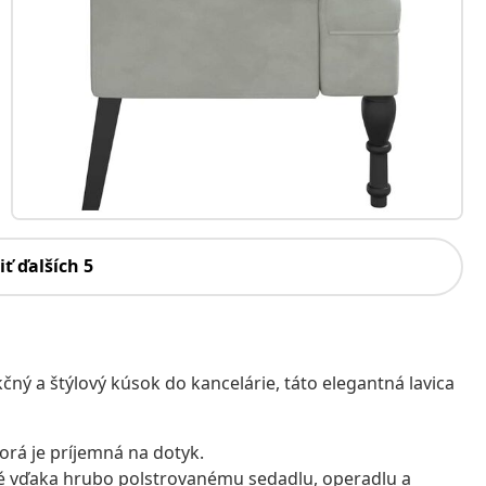
iť ďalších 5
ný a štýlový kúsok do kancelárie, táto elegantná lavica
rá je príjemná na dotyk.
né vďaka hrubo polstrovanému sedadlu, operadlu a