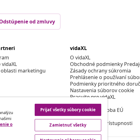
Odstúpenie od zmluvy
rtneri
vidaXL
gram
O vidaXL
e vidaXL
Obchodné podmienky Predajc
 oblasti marketingu
Zásady ochrany súkromia
Prehlásenie o používaní súbo
Podmienky prioritného doruč
Nastavenia súborov cookie
Pracujte pre vidaXL
Bezpečnosť
Zodpovedná osoba EÚ
Prijať všetky súbory cookie
 analýzu
Politikou EPR
 našimi
Prehlásenie o prístupnosti
enie o
Zamietnuť všetky