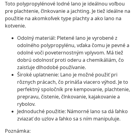
Toto polypropylénové lodné lano je ideálnou voľbou
pre plachtenie, člnkovanie a jachting. Je tiež ideálne na
použitie na akomkoľvek type plachty a ako lano na
kotvenie.
Odolný materiál: Pletené lano je vyrobené z
odolného polypropylénu, vďaka čomu je pevné a
odolné voči poveternostným vplyvom. Má tiež
dobrú odolnosť proti oderu a chemikáliám, čo
zaisťuje dlhodobé používanie.
Široké uplatnenie: Lano je možné použiť pri
rôznych prácach, čo prináša viacero výhod. Je to
perfektný spoločník pre kempovanie, plachtenie,
prepravu, čistenie, člnkovanie, kajakovanie a
rybolov.
Jednoduché použitie: Námorné lano sa dá ľahko
zviazať do uzlov a ľahko sa s ním manipuluje.
Poznámka: