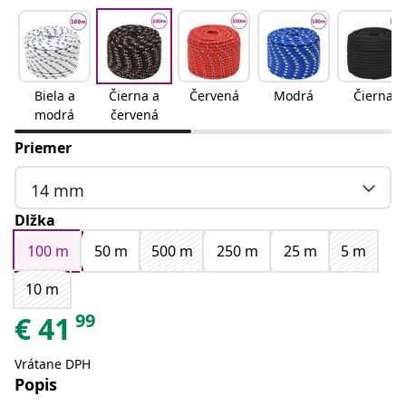
Biela a
Čierna a
Červená
Modrá
Čierna
modrá
červená
Priemer
14 mm
Dlžka
100 m
50 m
500 m
250 m
25 m
5 m
10 m
99
€
41
Vrátane DPH
Popis