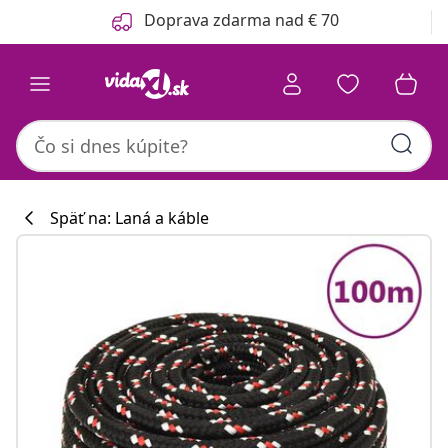
Predchádzajúce
Ďalšie
Doprava zdarma nad € 70
Späť na: Laná a káble