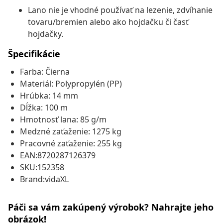
Lano nie je vhodné používať na lezenie, zdvíhanie
tovaru/bremien alebo ako hojdačku či časť
hojdačky.
Špecifikácie
Farba: Čierna
Materiál: Polypropylén (PP)
Hrúbka: 14 mm
Dĺžka: 100 m
Hmotnosť lana: 85 g/m
Medzné zaťaženie: 1275 kg
Pracovné zaťaženie: 255 kg
EAN:8720287126379
SKU:152358
Brand:vidaXL
Páči sa vám zakúpený výrobok? Nahrajte jeho
obrázok!