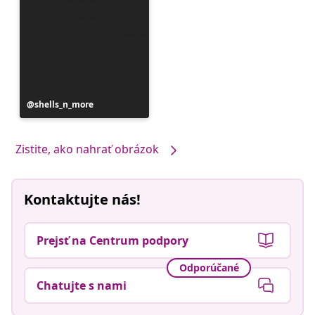
Príspevok
shells_n_more
zverejnil
Zistite, ako nahrať obrázok
Kontaktujte nás!
Prejsť na Centrum podpory
Odporúčané
Chatujte s nami